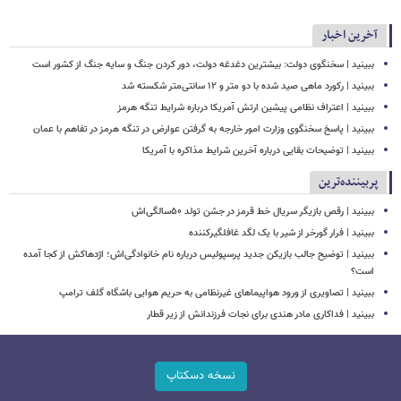
آخرین اخبار
ببینید | سخنگوی دولت: بیشترین دغدغه دولت، دور کردن جنگ و سایه جنگ از کشور است
ببینید | رکورد ماهی صید شده با دو متر و ۱۲ سانتی‌متر شکسته شد
ببینید | اعتراف نظامی پیشین ارتش آمریکا درباره شرایط تنگه هرمز
ببینید | پاسخ سخنگوی وزارت امور خارجه به گرفتن عوارض در تنگه هرمز در تفاهم با عمان
ببینید | توضیحات بقایی درباره آخرین شرایط مذاکره با آمریکا
پربیننده‌ترین
ببینید | رقص بازیگر سریال خط قرمز در جشن تولد ۵۰سالگی‌اش
ببینید | فرار گورخر از شیر با یک لگد غافلگیرکننده
ببینید | توضیح جالب بازیکن جدید پرسپولیس درباره نام خانوادگی‌اش؛ اژدهاکش از کجا آمده
است؟
ببینید | تصاویری از ورود هواپیماهای غیرنظامی به حریم هوایی باشگاه گلف ترامپ
ببینید | فداکاری مادر هندی برای نجات فرزندانش از زیر قطار
نسخه دسکتاپ