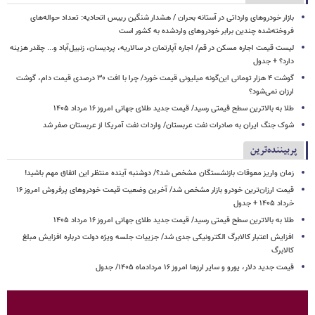
بازار خودروهای وارداتی در آستانه بحران / هشدار شنگین رییس اتحادیه: تعداد حواله‌های
فروخته‌شده چندین برابر خودروهای واردشده به کشور است
لیست قیمت اجاره مسکن در قم/ اجاره آپارتمان در سالاریه، پردیسان، زنبیل‌آباد و... چقدر هزینه
دارد؟ + جدول
گوشت ۴ هزار تومانی این‌گونه میلیونی قیمت خورد/ چرا با افت ۳۰ درصدی قیمت دام، گوشت
ارزان نمی‌شود؟
طلا به بالاترین سطح قیمتی رسید/ قیمت جدید طلای جهانی امروز ۱۶ مرداد ۱۴۰۵
شوک جنگ ایران به صادرات نفت عربستان/ واردات نفت آمریکا از عربستان صفر شد
پربیننده‌ترین
زمان واریز معوقات بازنشستگان مشخص شد؟/ دوشنبه آینده منتظر این اتفاق مهم باشید!
قیمت ارزان‌ترین خودرو بازار مشخص شد/ آخرین وضعیت قیمت خودروهای پرفروش امروز ۱۶
خرداد ۱۴۰۵ + جدول
طلا به بالاترین سطح قیمتی رسید/ قیمت جدید طلای جهانی امروز ۱۶ مرداد ۱۴۰۵
افزایش اعتبار کالابرگ الکترونیکی جدی شد/ جزییات جلسه ویژه دولت درباره افزایش مبلغ
کالابرگ
قیمت جدید دلار، یورو و سایر ارزها امروز ۱۶ مردادماه ۱۴۰۵/ جدول