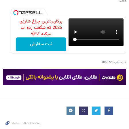
دهد.
پرکاربردترین چراغ شارژی
2026 که شگفت زده ات
میکنه 💡😍
ثبت سفارش
کد مطلب
1866723