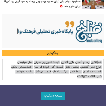
هستیم/ برجام برای ایران معجزه بود/ چون برجام به سود ایران بود آمریکا
از آن خارج شد
وبگردی
خبرآنلاین
راه نو آنلاین
بازی آنلاین
قیمت تلویزیون سونی
مبل مینیمال
جراح بینی گوشتی
پرشین هتل
قیمت آهن فولاد ایرانیان
اعتبارسنجی بانکی
قیمت طلا امروز
بلیط قطار
شرکت رادوکو
قیمت پروفیل
سایت یوتوتایمز
خرید اکانت chatgpt
نسخه دسکتاپ