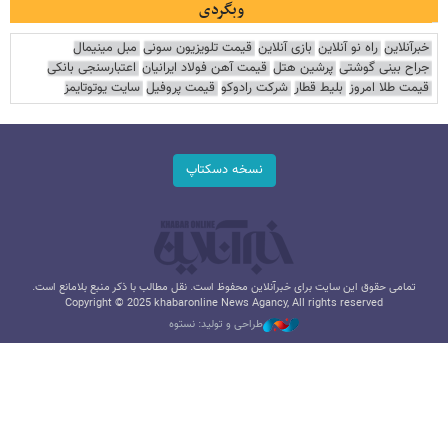
وبگردی
خبرآنلاین
راه نو آنلاین
بازی آنلاین
قیمت تلویزیون سونی
مبل مینیمال
جراح بینی گوشتی
پرشین هتل
قیمت آهن فولاد ایرانیان
اعتبارسنجی بانکی
قیمت طلا امروز
بلیط قطار
شرکت رادوکو
قیمت پروفیل
سایت یوتوتایمز
نسخه دسکتاپ
تمامی حقوق این سایت برای خبرآنلاین محفوظ است. نقل مطالب با ذکر منبع بلامانع است.
Copyright © 2025 khabaronline News Agancy, All rights reserved
طراحی و تولید: نستوه