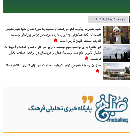
در بحث مشارکت کنید
شیخ‌نشین‌ها چگونه فکر می‌کنند؟/ مسجدجامعی: عمان تنها شیخ‌نشینی
است که نگاه متفاوتی به ایران دارد/ عربستان برادر بزرگ‌تر نیست؛
قدرت مسلط خلیج فارس است
ابوالفتح: برای ترامپ مهم نیست تاج بر سر کار باشد یا عمامه/ آمریکا به
دنبال تغییر حکومت نیست/ عمان و عربستان در توقف حملات نقش
داشتند
سازمان وظیفه عمومی فراجا درباره معافیت سربازان فراری اطلاعیه داد