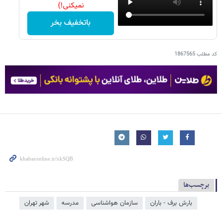
نمیکنی!)
باتخفیف بخر
کد مطلب
1867565
برچسب‌ها
بارش برف - باران
سازمان هواشناسی
مدرسه
شهر تهران