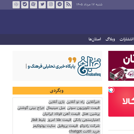
شنبه ۱۷ مرداد ۱۴۰۵
انتشارات
وبلاگ
استان‌ها
وبگردی
خبرآنلاین
راه نو آنلاین
بازی آنلاین
قیمت تلویزیون سونی
مبل مینیمال
جراح بینی گوشتی
پرشین هتل
قیمت آهن فولاد ایرانیان
اعتبارسنجی بانکی
قیمت طلا امروز
بلیط قطار
شرکت رادوکو
قیمت پروفیل
سایت یوتوتایمز
خرید اکانت chatgpt