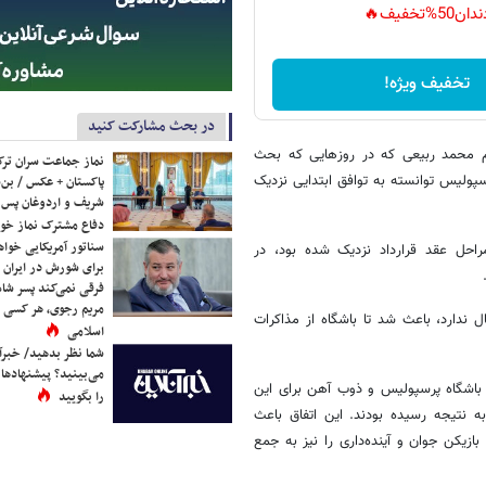
دان50%تخفیف🔥
تخفیف ویژه!
در بحث مشارکت کنید
 تیم محمد ربیعی که در روزهایی که بحث
نماز جماعت سران ترک
سپولیس توانسته به توافق ابتدایی نزدیک
پاکستان + عکس / بن‌س
شریف و اردوغان پس ا
دفاع مشترک نماز خوا
سناتور آمریکایی خواه
حل عقد قرارداد نزدیک شده بود، در
برای شورش در ایران 
فرقی نمی‌کند پسر شاه 
مریم رجوی، هر کسی 
ل ندارد، باعث شد تا باشگاه از مذاکرات
اسلامی
شما نظر بدهید/ خبرآن
می‌بینید؟ پیشنهادها 
باشگاه پرسپولیس و ذوب آهن برای این
را بگویید
 نتیجه رسیده بودند. این اتفاق باعث
زیکن جوان و آینده‌داری را نیز به جمع