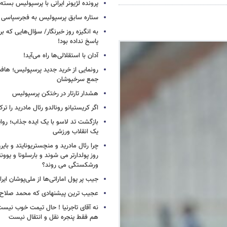
پرونده لژیونر ایرانی با پرسپولیس بسته
ستاره سابق پرسپولیس به فجرسپاسی
به انگیزه روز خبرنگار/ سؤال‌هایی که برا
پاسخ نداده بود!
آدان با استقلالی‌ها راه می‌آید!
جمع سرخپوشان
هشدار تارتار در رختکن پرسپولیس
اگر کریستیانو رونالدو رئال مادرید را ترک
بازگشت تد لاسو با یک ایده جذاب؛ روای
یک انقلاب ورزشی
چرا رئال مادرید و منچستریونایتد و بای
روز پولدارتر می شوند و بارسلونا و ی
ورشکستگی می روند؟
جیب پر پول اماراتی‌ها از ملی‌پوشان ایرا
عجیب ترین پیشنهادی که محمد صلاح ر
نه آقای تاجرنیا ! حال تیمت خوب نی
هم فقط پنجره نقل و انتقال نیست