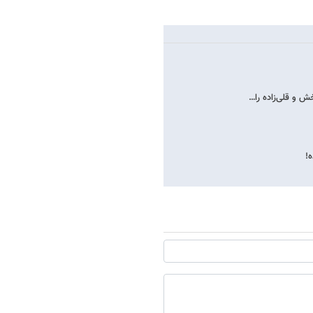
خش و قلی‌زاده را…