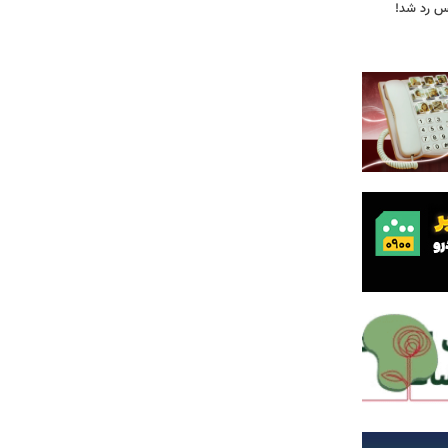
یس رد شد!