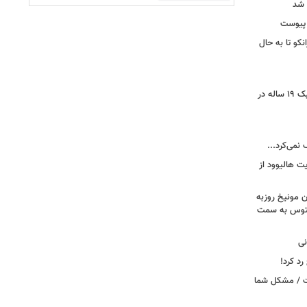
 شد
 پیوست
نکو تا به حال
رونمایی از خرید جدید پرسپولیس؛ هافبک ۱۹ ساله در
 نمی‌کرد...
ت هالیوود از
رن مونیخ روزبه
وونتوس به سمت
نی
د کرد!
ست / مشکل شما