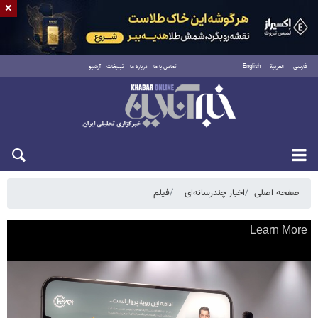
×
فارسی
العربية
English
تماس با ما
درباره ما
تبلیغات
آرشیو
پنجشنبه ۱۵ مرداد ۱۴۰۵
صفحه اصلی
اخبار چندرسانه‌ای
فیلم