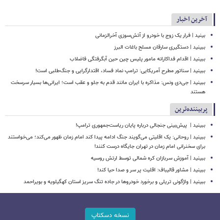
آخرین اخبار
بینید | فرار یک زوج با خودرو از آتش‌سوزی آخرالزمانی
ببینید | دستگیری سارقان مسلح باغات البرز
ببینید | اقدام فداکارانه مامور پلیس چین حین آبگرفتگی فاضلاب
ببینید | سناتور مطرح آمریکایی: ترامپ نماد فساد، اقتدارگرایی و جنگ‌طلبی است!
ببینید | جی‌دی ونس: مذاکره با ایران مانند قدم به جلو و عقب است؛ ایرانی‌ها بسیار سرسخت
هستند
پربیننده‌ترین
ببینید | ‏ پیش‌بینی جنجالی درباره پایان ریاست‌جمهوری ترامپ!
ببینید | روحانی: یک اقلیتی می‌گویند جنگ ادامه پیدا کند امام زمان ظهور می‌کند؛ می‌خواستند
برای سخنرانی امام زمان در تهران جایگاه درست کنند!
ببینید | آموزش سربازان کره شمالی توسط ارتش روسیه
ببینید | مشاور قالیباف: اقلیت پر سر و صدا حیا کند!
ببینید | واژگونی تریلی و برخورد خودروها در جاده تنگ سریز استان کهگیلویه و بویراحمد
نسخه دسکتاپ