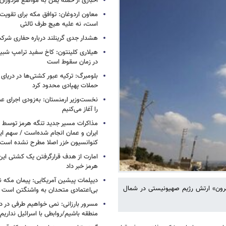
اخباری از حمله یمن به مواضع مزدوران
معاون اردوغان: توافق مکه برای تقویت 
است، نه علیه هیچ طرف ثالثی
هشدار جدی گرینلند درباره حفاری شرکت
هیلاری کلینتون: کاخ سفید ترامپ شبی
در زمان سقوط است
بلومبرگ: ترکیه عبور کشتی‌ها در دریای 
حملات پهپادی محدود کرد
نخست‌وزیر ارمنستان: به‌زودی اجرای عم
را آغاز می‌کنیم
مذاکرات مسیر جدید تنگه هرمز توسط ن
ایران و عمان انجام شده‌است / سهم ایر
کنوانسیون خزر اصلا مطرح نشده است
امارت از هدف قرارگرفتن یک کشتی این
هرمز خبر داد
دیپلمات پیشین آمریکایی: پیمان مکه ن
مِرون» ارتش رژیم صهیونیستی در شمال
بی‌اعتمادی متحدان به واشنگتن است
مسرور بارزانی: نمی خواهیم طرفی در د
منطقه باشیم/روابطی با اسرائیل نداریم