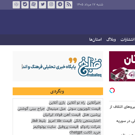
شنبه ۱۷ مرداد ۱۴۰۵
انتشارات
وبلاگ
استان‌ها
وبگردی
خبرآنلاین
راه نو آنلاین
بازی آنلاین
ج نیروهای ائتلاف از
قیمت تلویزیون سونی
مبل مینیمال
جراح بینی گوشتی
پرشین هتل
قیمت آهن فولاد ایرانیان
اعتبارسنجی بانکی
قیمت طلا امروز
بلیط قطار
لی در سوریه
شرکت رادوکو
قیمت پروفیل
سایت یوتوتایمز
خرید اکانت chatgpt