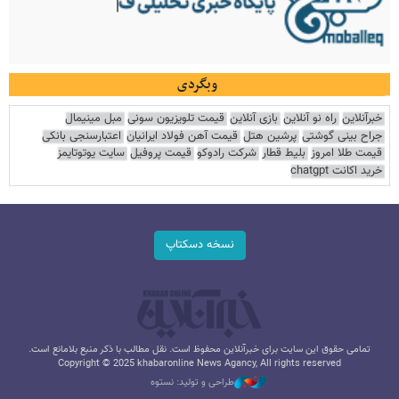
وبگردی
خبرآنلاین
راه نو آنلاین
بازی آنلاین
قیمت تلویزیون سونی
مبل مینیمال
جراح بینی گوشتی
پرشین هتل
قیمت آهن فولاد ایرانیان
اعتبارسنجی بانکی
قیمت طلا امروز
بلیط قطار
شرکت رادوکو
قیمت پروفیل
سایت یوتوتایمز
خرید اکانت chatgpt
نسخه دسکتاپ
تمامی حقوق این سایت برای خبرآنلاین محفوظ است. نقل مطالب با ذکر منبع بلامانع است.
Copyright © 2025 khabaronline News Agancy, All rights reserved
طراحی و تولید: نستوه