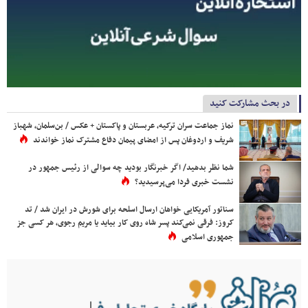
در بحث مشارکت کنید
نماز جماعت سران ترکیه، عربستان و پاکستان + عکس / بن‌سلمان، شهباز
شریف و اردوغان پس از امضای پیمان دفاع مشترک نماز خواندند
شما نظر بدهید/ اگر خبرنگار بودید چه سوالی از رئیس جمهور در
نشست خبری فردا می‌پرسیدید؟
سناتور آمریکایی خواهان ارسال اسلحه برای شورش در ایران شد / تد
کروز: فرقی نمی‌کند پسر شاه روی کار بیاید یا مریم رجوی، هر کسی جز
جمهوری اسلامی