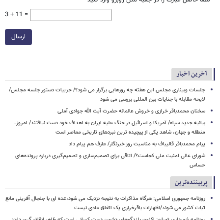
3 + 11 =
ارسال
آخرین اخبار
جلسات وبیناری مجلس این هفته چه روزهایی برگزار می شود؟/ جزییات دستور جلسه مجلس/
لایحه مقابله با جنایات بین المللی بررسی می شود
سخنان محمدباقر خرازی و خروش عالمانه حضرت آیت الله جوادی آملی
بیانیه جدید سپاه/ آمریکا و اسرائیل در جنگ علیه ایران به اهداف خود دست نیافتند/ امروز،
منطقه و جهان، شاهد یکی از پیچیده ترین نبردهای تاریخی معاصر است
پیام محمدباقر قالیباف به مناسبت روز خبرنگار/ عارف هم پیام داد
شورای عالی امنیت ملی کجاست؟/ اتاقی برای تصمیم‌سازی و تصمیم‌گیری درباره پرونده‌های
حساس
پربیننده‌ترین
روزنامه جمهوری اسلامی: هرگاه مذاکرات به نتیجه نزدیک می شود،عده ای با جنجال آفرینی مانع
ثبات کشور می شوند/اظهارات باقرخرازی یک اتفاق عادی نیست
روزنامه شهرداری تهران: اکنون بلندگوهای دشمن دست کسانی است که ظاهر انقلابیگری دارند