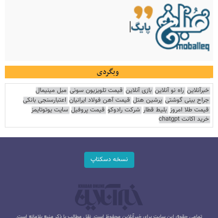
وبگردی
خبرآنلاین
راه نو آنلاین
بازی آنلاین
قیمت تلویزیون سونی
مبل مینیمال
جراح بینی گوشتی
پرشین هتل
قیمت آهن فولاد ایرانیان
اعتبارسنجی بانکی
قیمت طلا امروز
بلیط قطار
شرکت رادوکو
قیمت پروفیل
سایت یوتوتایمز
خرید اکانت chatgpt
نسخه دسکتاپ
تمامی حقوق این سایت برای خبرآنلاین محفوظ است. نقل مطالب با ذکر منبع بلامانع است.