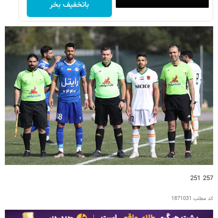
باتخفیف بخر
257 251
کد مطلب
1871031