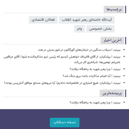
برچسب‌ها
آیت‌الله خامنه‌ای رهبر شهید انقلاب
فعالان اقتصادی
بخش خصوصی
وام
آخرین اخبار
ببینید | سیلاب‌ سنگین در خیابان‌های گورگائون در شهر بمبئی در هند
ببینید | پزشکیان: از آقای قالیباف خواهش کردیم که رئیس تیم مذاکره‌کننده شود/ آقای عراقچی
علیرغم توهین‌ها، شبانه‌روز کار می‌کند
ببینید | چرا رهبر شهید به پناهگاه نرفتند؟
ببینید | آیا انجام مذاکرات باعث بروز جنگ شد؟
ببینید | پزشکیان: هیچ امتیازی در تفاهم‌نامه ندادیم/ آیا نیروهای مسلح موافق آتش‌بس بودند؟
پربیننده‌ترین
ببینید | چرا رهبر شهید به پناهگاه نرفتند؟
نسخه دسکتاپ