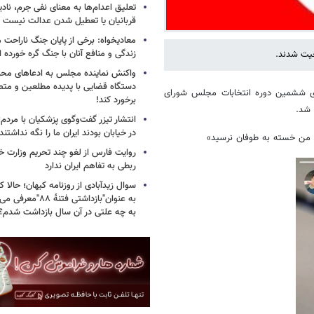
تعلیق اعدام‌ها به معنای نفی جرم، ناد
قربانیان یا تعطیل شدن عدالت نیست
معادیخواه: برخی از پایان جنگ ناراحت م
زندگی و منافع آنان با جنگ گره خورده
حیت شدند.
واکنش نماینده مجلس به ادعاهای محمد
دستگاه قضایی با پدیده مطلعین و متص
های ششمین دوره انتخابات مجلس شورای
برخورد کند!
 شد.
انتشار تیزر گفت‌وگوی پزشکیان با مردم؛
در خیابان بودند ایران ما را نگه نداشتن
ر من خسته به طوفان نرسید»
روایت فارس از لغو چند تحریم وزارت خزا
ربطی به تفاهم ایران ندارد
سوال زیدآبادی از روزنامه کیهان؛ حالا که
به عنوان"بازداشتی فتن
به چه علتی در آن سال بازداشت شدم؟