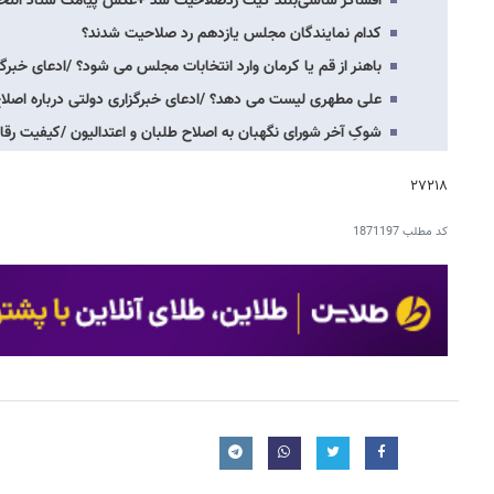
افشاگر شاسی‌بلند گیت ردصلاحیت شد +عکس پیامک ستاد انتخاب
کدام نمایندگان مجلس یازدهم رد صلاحیت شدند؟
باهنر از قم یا کرمان وارد انتخابات مجلس می شود؟ /ادعای خبر
علی مطهری لیست می دهد؟ /ادعای خبرگزاری دولتی درباره اصلاح 
شوکِ آخر شورای نگهبان به اصلاح طلبان و اعتدالیون /کیفیت ر
۲۷۲۱۸
کد مطلب
1871197