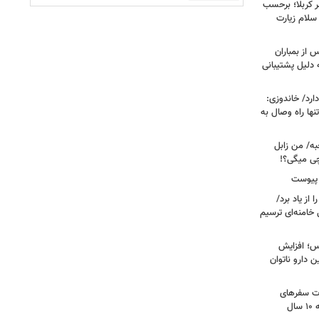
 کربلا؛ برحسب
سلام زیارت
 از بمباران
 دلیل پشتیبانی
رد/ خاندوزی:
نها راه وصال به
به/ من زابل
چی میگی؟!
 پیوست
از یاد برد/
 خامنه‌ای ترسیم
؛ افزایش
ن دارو ناتوان
ت سفرهای
ل