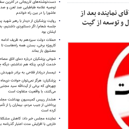
دست‌نوشته‌های لاریجانی در آخرین سفر
توصیه علامه طباطبایی صد لعن و صد 
ی نماینده بعد از
عاشورا را در بین راه خواندم
 و توسعه از گیت
روایت پزشکیان از دیدار با رهبر شهید پس
جلسه شعام/ اگر دستاوردی داشتیم، به
ایشان بود
حملات دولت سیزدهم به ظریف ادامه دا
کارویژه برخی، بستن همه راه‌هاست تا ت
معشوق باز بماند
شوخی پزشکیان درباره دمای اتاق مصاح
خدمت کردم، پنکه هم نداشتم، دیگه 
تیمسار دریادار فلاحی به برادر شهیدش
پزشکیان: هرگز نمی‌توان حوادث دی‌ماه را 
چهره‌ای که برخی از آیت‌الله سید مجتبی
می‌کنند، با واقعیت متفاوت است
هشدار رییس کمیسیون بهداشت مجلس
پرداختی از جیب مردم، بیماران را از تأمی
کرده است
نماینده مجلس خبر داد: کاهش مشکلا
خارجی با افزایش مدت اعتبار گذرنامه به ۱۰ سا