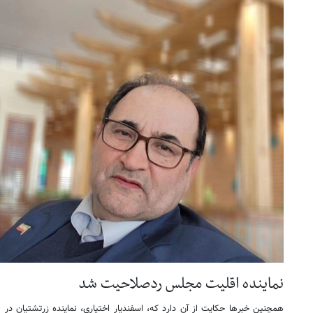
نماینده اقلیت مجلس ردصلاحیت شد
همچنین خبرها حکایت از آن دارد که، اسفندیار اختیاری، نماینده زرتشتیان در