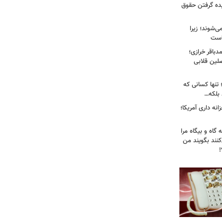
یده گرفتن حقوق
ی‌شوند؛ زیرا
 است
باقر خرازی؛
لین قلابی
 تنها کسانی که
د بلکه…
نه داری آمریکا؛
 گاه و بیگاه مرا
هٔ ۸۸"معرفی می‌کنند بگویند من
!