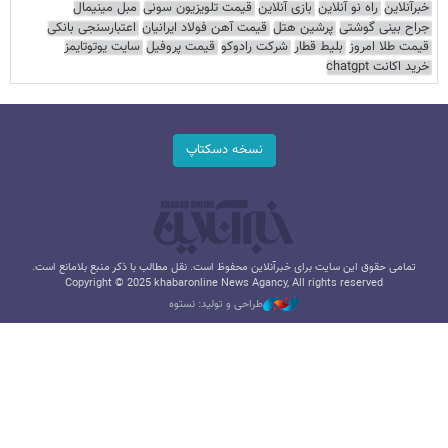
خبرآنلاین
راه نو آنلاین
بازی آنلاین
قیمت تلویزیون سونی
مبل مینیمال
جراح بینی گوشتی
پرشین هتل
قیمت آهن فولاد ایرانیان
اعتبارسنجی بانکی
قیمت طلا امروز
بلیط قطار
شرکت رادوکو
قیمت پروفیل
سایت یوتوتایمز
خرید اکانت chatgpt
نسخه دسکتاپ
تمامی حقوق این سایت برای خبرآنلاین محفوظ است. نقل مطالب با ذکر منبع بلامانع است.
Copyright © 2025 khabaronline News Agancy, All rights reserved
طراحی و تولید: نستوه