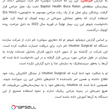
به گزارش
خبرآنلاین
، این زن که «ساندرا سولتزر» نام دارد، سپتامبر 2021 در
بیمارستان منطقه‌ای Baptist Health Boca Raton تحت یک عمل جراحی قرار
گرفت. پزشکان برای عمل او از یک ربات جراحی موسوم به «داوینچی» (Da Vinci)
استفاده کردند که به‌طور تصادفی سوراخی در روده کوچک او ایجاد کرد. طبق
دادخواست شوهر این زن، بیمار نهایتاً در فوریه سال 2022 به دلیل جراحت روده
کوچک درگذشت.
بر اساس گزارش دیجیاتو، شوهر او که «هاروی سولتزر» نام دارد، از شرکت سازنده
دستگاه که Intuitive Surgical نام دارد، برای دریافت خسارت شکایت کرده است.
این شرکت در گذشته نیز از سوی اداره داروی فدرال به‌دلیل صدمات وارده به
بیماران در طول جراحی مورد بررسی قرار گرفته و در این دادخواست ادعا شده که
آن‌ها را به‌طور سیستماتیک به سازمان غذا و دارو گزارش نکرده است.
او با شکایت خود ادعا کرده که Intuitive Surgical از مشکل الکتریکی ربات خود
اطلاع داشته و همین امر باعث‌شده تا اندام‌های داخلی این زن سوزانده شوند.
همچنین ادعا شده که Intuitive ربات‌های خود را به بیمارستان‌هایی می‌فروشد که
هیچ تجربه‌ای در زمینه جراحی رباتیک ندارند و نحوه استفاده صحیح از این
دستگاه به آن‌ها آموزش داده نشده است.