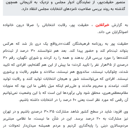
منصور حقیقت‌پور، از نمایندگان ادوار مجلس و نزدیک به لاریجانی همچون
گذشته به روند بررسی صلاحیت نامزدهای انتخابات مجلس انتقاد دارد.
به گزارش
خبرآنلاین
، حقیقت پور، رقابت انتخاباتی را صرفا درون خانواده
اصولگرایان می داند.
حقیقت پور به روزنامه فرهیختگان گفت:«درواقع یک دری باز شد که هرکس
بتواند ثبت‌نام کند و حضور پیدا کند. بعد هم نتوانستند ۳۰ درصد از ثبت‌نام
کننده‌ها را مورد بررسی قرار بدهند و همه را رد کردند و شورای نگهبان، رقم ۳۰
درصدی از ۴۵هزار نفر را تایید کردند؛ ما پیش از این هم گفته‌ایم، افرادی که تایید
شدند، چلوکباب نیستند، ساندویچ هم نیستند، سالادند و مقوم رقابت و پرشوری
نیستند. افرادی که می‌توانستند شور و هیجان انتخابات تولید کنند و رقابت تولید
کنند، نیامدند و محروم ماندند و علی‌رغم اینکه میل باطنی ما این بود که منویات
مقام‌معظم‌رهبری، محقق شود ولی برآوردها این است که با این وضعیت نمی‌توانیم
آن رقمی که مورد نظر است یعنی ۶۰ درصد را در انتخابات داشته باشیم.
وی افزود: شاید در سطح کشور شاهد مشارکت ۳۰.۳۵ درصدی باشیم و در تهران
نیز مشارکت به ۲۰ درصد برسد. این در شأن ما نیست، ما نظامی مبتنی‌بر
مردم‌سالاری دینی را پایه‌گذاری کردیم و مردم همیشه میدان‌دار تحولات در