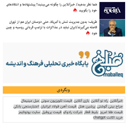
شما نظر بدهید/ خبرآنلاین را چگونه می‌بینید؟ پیشنهادها و انتقادهای
خود را بگویید
ظریف: بدون مدیریت تنش با آمریکا، حتی دوستان ایران هم از تهران
فاصله می‌گیرند/ایران نباید در مذاکرات با ترامپ قربانی روسیه و چین
شود
وبگردی
خبرآنلاین
راه نو آنلاین
بازی آنلاین
قیمت تلویزیون سونی
مبل مینیمال
جراح بینی گوشتی
پرشین هتل
قیمت آهن فولاد ایرانیان
اعتبارسنجی بانکی
قیمت طلا امروز
بلیط قطار
شرکت رادوکو
قیمت پروفیل
سایت یوتوتایمز
خرید اکانت chatgpt