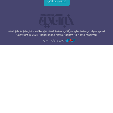
نسخه دسکتاپ
تمامی حقوق این سایت برای خبرآنلاین محفوظ است. نقل مطالب با ذکر منبع بلامانع است.
Copyright © 2025 khabaronline News Agancy, All rights reserved
طراحی و تولید: نستوه