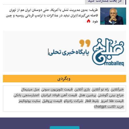
در بحث مشارکت کنید
ظریف: بدون مدیریت تنش با آمریکا، حتی دوستان ایران هم از تهران
فاصله می‌گیرند/ایران نباید در مذاکرات با ترامپ قربانی روسیه و چین
شود
وبگردی
خبرآنلاین
راه نو آنلاین
بازی آنلاین
قیمت تلویزیون سونی
مبل مینیمال
جراح بینی گوشتی
پرشین هتل
قیمت آهن فولاد ایرانیان
اعتبارسنجی بانکی
قیمت طلا امروز
بلیط قطار
شرکت رادوکو
قیمت پروفیل
سایت یوتوتایمز
خرید اکانت chatgpt