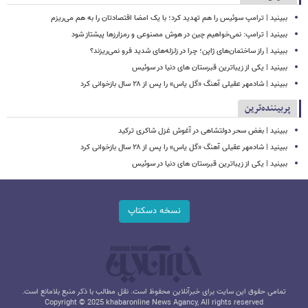
ببینید | ترامپ سوئیس را هم تهدید کرد؛ با یک امضا اقتصادتان را به هم می‌ریزم
ببینید | ترامپ: نمی‌خواهیم چین در هوش مصنوعی و رمزارزها پیشتاز شود
ببینید | راز ساختمان‌های ژاپن؛ چرا در زلزله‌های شدید فرو نمی‌ریزند؟
ببینید | یکی از زیباترین قبرستان های دنیا در سوئیس
ببینید | شادمهر عقیلی آهنگ «گل یاس» را پس از ۲۸ سال بازخوانی کرد
پربیننده‌ترین
ببینید | بغض سحر دولتشاهی در آغوش غزل شاکری ترکید
ببینید | شادمهر عقیلی آهنگ «گل یاس» را پس از ۲۸ سال بازخوانی کرد
ببینید | یکی از زیباترین قبرستان های دنیا در سوئیس
نسخه دسکتاپ
تمامی حقوق این سایت برای خبرآنلاین محفوظ است. نقل مطالب با ذکر منبع بلامانع است.
Copyright © 2025 khabaronline News Agancy, All rights reserved