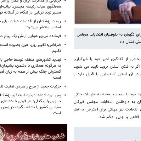
جزئیاتی از مذاکرات ایران و عمان بر سر 
سخنگوی هیات رئیسه مجلس: بیانیه‌ا
مسیر تردد دریایی در تنگه، در آستانه 
روایت پزشکیان از اقدامات دولت برای
امشب منتشر می‌شود
ای نگهبان به داوطلبان انتخابات مجلس
فرمانده نیروی هوایی ارتش یک پیام صا
کنش نشان داد.
ضرغامی: تغییر ریل، عین بصیرت اس
نکنیم
بخشی از گفتگوی اخیر خود با خبرگزاری
تهدید کشورهای منطقه توسط حاجی بابا
به هرگونه همکاری با دشمن، پشیمان‌کن
اگر به فلان استان بروید تایید می شوید
گسترش جنگ بیش از همه به زیان آمریک
ر آن استان کاندیدایی را قبول دارد و
است
جزئیات جدید از طرح راهبردی امنیت تن
 خود با اصحاب رسانه به اظهارات جنتی
پس لرزه ادعاها درباره استعفای پزشکیا
جمهوری/ بیگدلی: هر فردی با ادعاهای 
ن به داوطلبان انتخابات مجلس خبرگان
سیاسی کشور را نشانه بگیرد، در زمین 
 انتخابات نیز مهلتی برای اعتراض به نظر
است
 قطعی و نهایی اعلام شد.