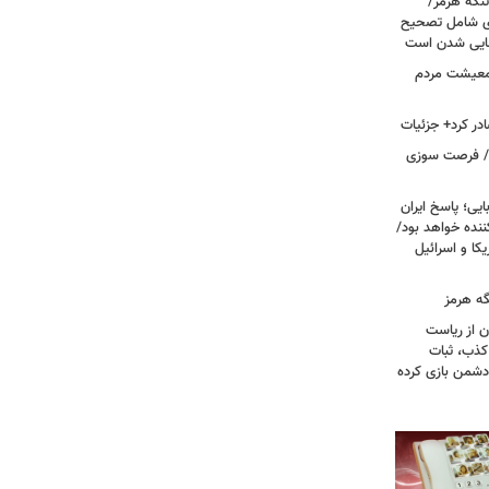
تنگه هرمز/
ی شامل تصحیح
نهایی شدن است
 معیشت مردم
در کرد+ جزئیات
ت/ فرصت سوزی
یی؛ پاسخ ایران
نده خواهد بود/
ا و اسرائیل
گه هرمز
ن از ریاست
کذب، ثبات
دشمن بازی کرده