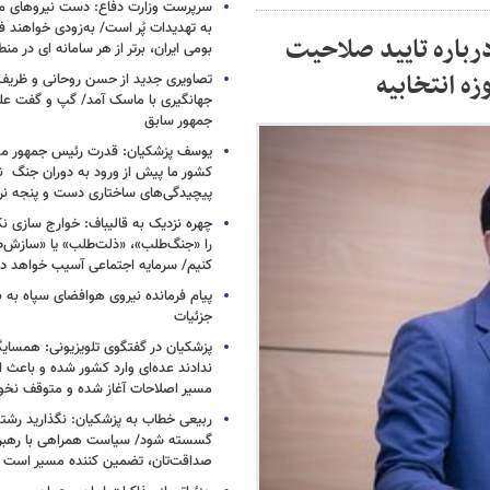
سرپرست وزارت دفاع: دست نیروهای م
به تهدیدات پُر است/ به‌زودی خواهند ف
رباره تایید صلاحیت
بومی ایران، برتر از هر سامانه ای در م
ه انتخابیه
تصاویری جدید از حسن روحانی و ظریف
جهانگیری با ماسک آمد/ گپ و گفت عل
جمهور سابق
یوسف پزشکیان: قدرت رئیس‌ جمهور م
کشور ما پیش از ورود به دوران جنگ نیز
پیچیدگی‌های ساختاری دست و پنجه نرم 
چهره نزدیک به قالیباف: خوارج سازی نکن
را «جنگ‌طلب»، «ذلت‌طلب» یا «سازش
کنیم/ سرمایه اجتماعی آسیب خواهد دید
پیام فرمانده نیروی هوافضای سپاه به
جزئیات
پزشکیان در گفتگوی تلویزیونی: همسایگا
ندادند عده‌ای وارد کشور شده و باعث
مسیر اصلاحات آغاز شده و متوقف نخو
ربیعی خطاب به پزشکیان: نگذارید رشته
گسسته شود/ سیاست همراهی با رهبری
صداقت‌تان، تضمین کننده مسیر است