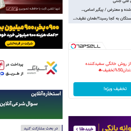
ن علی جنتی
 شده و معترض / پیگیر اسامی…
 از روش خانگی سفیدکننده
دان50%تخفیف🔥
تخفیف ویژه!
در بحث مشارکت کنید