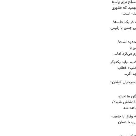
سلح برای پاسخ
همید که فناوری
نطقه است
 در یک جلسه/
ی جنتی با رئیس
حدود است/
 با
می‌کرد اما...
یم نباید یکدیگر
‌طلب» خطاب
 اگر...
 بسیجیان کاشان+
ن ما اجازه
 اغتشاش شوند/
اهد شد
 وفاق با جامعه
، با همان