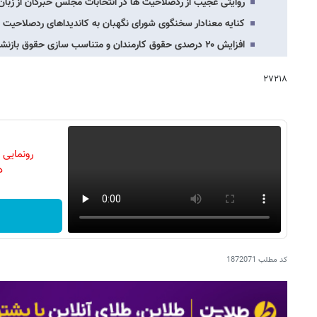
روایتی عجیب از ردصلاحیت ها در انتخابات مجلس خبرگان از زبا
کنایه معنادار سخنگوی شورای نگهبان به کاندیداهای ردصلاحیت
افزایش ۲۰ درصدی حقوق کارمندان و متناسب سازی حقوق بازنشستگان به کجا رسید؟/طحان نظیف:…
۲۷۲۱۸
رونمایی
دن
کد مطلب
1872071