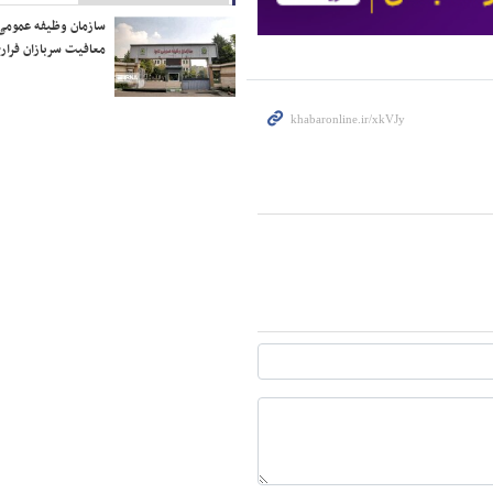
سازمان وظیفه عمومی 
معافیت سربازان فراری