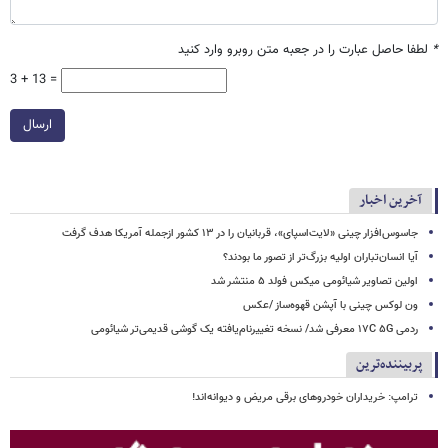
*
لطفا حاصل عبارت را در جعبه متن روبرو وارد کنید
3 + 13 =
ارسال
آخرین اخبار
جاسوس‌افزار چینی «لایت‌اسپای»، قربانیان را در ۱۳ کشور ازجمله آمریکا هدف گرفت
آیا انسان‌تباران اولیه بزرگ‌تر از تصور ما بودند؟
اولین تصاویر شیائومی میکس فولد ۵ منتشر شد
ون لوکس چینی با آپشن قهوه‌ساز /عکس
ردمی ۱۷C ۵G معرفی شد/ نسخه تغییرنام‌یافته یک گوشی قدیمی‌تر شیائومی
پربیننده‌ترین
ترامپ: خریداران خودروهای برقی مریض و دیوانه‌اند!