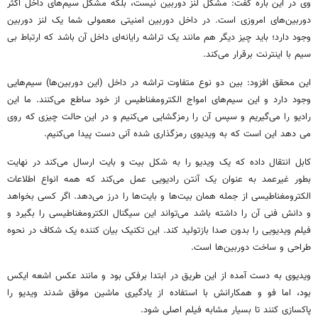
وی در این باره گفت: مشکل لنز دوربین نیست، بلکه مشکل سیم‌های داخل اکثر
دوربین‌های امروزی است. در داخل دوربین امنیتی معمولی شما یک لنز دوربین
وجود دارد؛ باید چیز دیگر هم مانند یک تراشه رایانه‌ای داخل آن باشد که ارتباط بی
سیم با اینترنت برقرار می‌کند.
این محقق افزود: بین دو نوع متفاوت تراشه در داخل (این دوربین‌ها) سیم‌هایی
وجود دارد و این سیم‌های امواج الکترومغناطیس از خود ساطع می‌کنند. ما این
رادیو را می‌گیریم و سپس آن را رمزگشایی می‌کنیم و در این حالت چیزی که روی
می دهد این است که به ویدیوی رمزگذاری شده آنی دست پیدا می‌کنیم.
کابل انتقال داده که یک ویدیو را به شکل بیت و بایت ارسال می‌کند در نهایت
بطور غیرعمد به عنوان یک آنتن رادیویی عمل می‌کند که همه انواع اطلاعات
الکترومغناطیسی از جمله همان بیت‌ها و بایت‌ها را درز می‌دهد. اگر کسی بخواهد
و دانش فنی آن را داشته باشد می‌تواند این سیگنال الکترومغناطیسی را بگیرد و
فیلم ویدیویی را بدون صدا بازتولید کند. این تکنیک بیان کننده یک شکاف در نحوه
طراحی و ساخت دوربین‌ها است.
ویدیوی به دست آمده از این طریق در ابتدا برفکی بود و مانند عکس اشعه ایکس
بود، اما فو و همکارانش با استفاده از یادگیری ماشین موفق شدند ویدیو را
پاکسازی کنند تا بسیار مشابه فیلم اصلی شود.