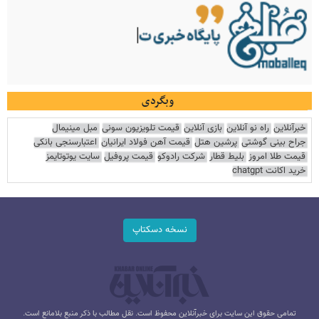
وبگردی
خبرآنلاین
راه نو آنلاین
بازی آنلاین
قیمت تلویزیون سونی
مبل مینیمال
جراح بینی گوشتی
پرشین هتل
قیمت آهن فولاد ایرانیان
اعتبارسنجی بانکی
قیمت طلا امروز
بلیط قطار
شرکت رادوکو
قیمت پروفیل
سایت یوتوتایمز
خرید اکانت chatgpt
نسخه دسکتاپ
تمامی حقوق این سایت برای خبرآنلاین محفوظ است. نقل مطالب با ذکر منبع بلامانع است.