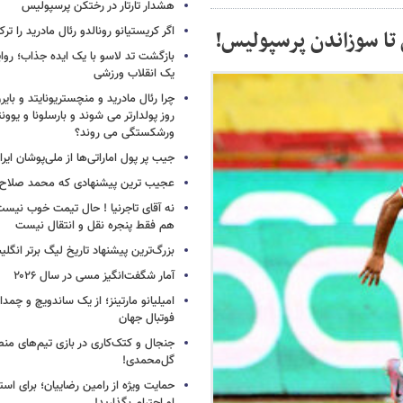
هشدار تارتار در رختکن پرسپولیس
اگر کریستیانو رونالدو رئال مادرید را ترک
 تا سوزاندن پرسپولیس!
بازگشت تد لاسو با یک ایده جذاب؛ روای
یک انقلاب ورزشی
چرا رئال مادرید و منچستریونایتد و بای
روز پولدارتر می شوند و بارسلونا و ی
ورشکستگی می روند؟
جیب پر پول اماراتی‌ها از ملی‌پوشان ایرا
عجیب ترین پیشنهادی که محمد صلاح ر
نه آقای تاجرنیا ! حال تیمت خوب نی
هم فقط پنجره نقل و انتقال نیست
بزرگ‌ترین پیشنهاد تاریخ لیگ برتر انگل
آمار شگفت‌انگیز مسی در سال ۲۰۲۶
امیلیانو مارتینز؛ از یک ساندویچ و چمد
فوتبال جهان
جنجال و کتک‌کاری در بازی تیم‌های منص
گل‌محمدی!
حمایت ویژه از رامین رضاییان؛ برای است