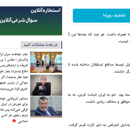
تخفیف ویژه!
افشای یک فایل صوتی، حواشی و محرومیت ۲ جلسه‌ای برای کنعانی‌زادگان را به همراه داشت. هر چند که بعدها این 2
 اوست.
در بحث مشارکت کنید
نماز جماعت سران ترک
پاکستان + عکس / بن‌س
فایل توسط مدافع استقلال ساخته شده تا
شریف و اردوغان پس ا
دفاع مشترک نماز خوا
گر داشتند.
شما نظر بدهید/ اگر خ
سوالی از رئیس جمه
خبری فردا می‌پرسیدی
ه بود: «تو به ایران خیانت کردی، نه به
سناتور آمریکایی خواه
ت موافق و مخالف زیادی داشت.
برای شورش در ایران 
فرقی نمی‌کند پسر شاه 
مریم رجوی، هر کسی 
اسلامی
به‌دلیل اعتراض به داور کارت قرمز گرفت.