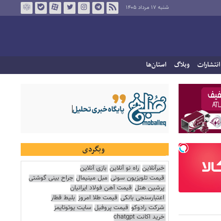
شنبه ۱۷ مرداد ۱۴۰۵
انتشارات
وبلاگ
استان‌ها
وبگردی
خبرآنلاین
راه نو آنلاین
بازی آنلاین
قیمت تلویزیون سونی
مبل مینیمال
جراح بینی گوشتی
پرشین هتل
قیمت آهن فولاد ایرانیان
اعتبارسنجی بانکی
قیمت طلا امروز
بلیط قطار
شرکت رادوکو
قیمت پروفیل
سایت یوتوتایمز
خرید اکانت chatgpt