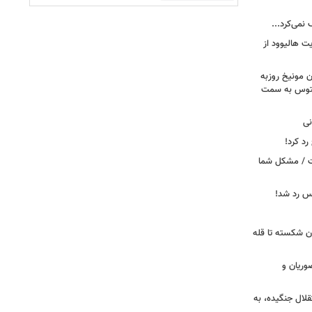
 نمی‌کرد...
ت هالیوود از
رن مونیخ روزبه
وونتوس به سمت
نی
د کرد!
ست / مشکل شما
یس رد شد!
ان شکسته تا قله
وریان و
قلال جنگیده، به