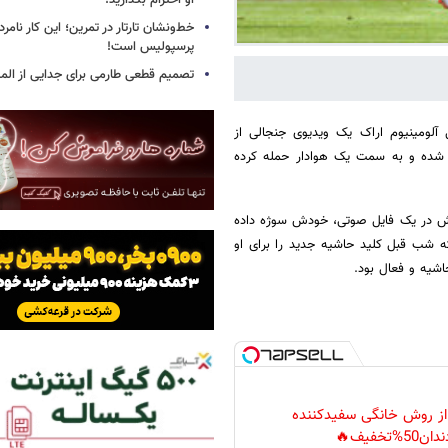
او احترام بگذارید!
خط‌ونشان تارتار در تمرین؛ این کار نامر
پرسپولیس است!
تصمیم قطعی طارمی برای جدایی از الم
ومینیوم اراک یک ویدیوی جنجالی از
ه شده و به سمت یک هوادار حمله کرده
 چندی پیش در یک فایل صوتی، خودش سوژه داده
که شب قبل کلید حاشیه جدید را برای او
اشیه و فعال بود.
 از روش خانگی سفیدکننده
دان50%تخفیف🔥