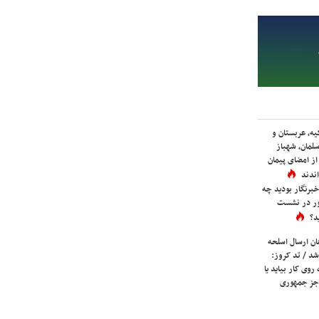
یه، عربستان و
لمان، شهباز
ز امضای پیمان
ندند
برنگار بودید چه
ور در نشست
د؟
ان ارسال اسلحه
شد / تد کروز:
روی کار بیاید یا
جز جمهوری