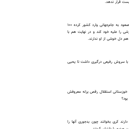
لیست قرار ندهد.
کنعانی‌زادگان در یک مصاحبه اعلام کرد قیمت خودرویی که به‌عنوان پاداش صعود به جام‌جهانی وارد کشور کرده ۱۰۰
شی را علیه خود کند و در نهایت هم با
هم دل خوشی از او ندارند.
د با سروش رفیعی درگیری داشت تا یحیی
 خوزستانی استقلال رقص یزله معروفش
بود؟
 دارند کری بخوانند چون بدجوری آنها را
 ویدیو را بازنشر کردند.