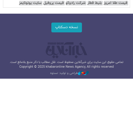
قیمت طلا امروز
بلیط قطار
شرکت رادوکو
قیمت پروفیل
سایت یوتوتایمز
نسخه دسکتاپ
تمامی حقوق این سایت برای خبرآنلاین محفوظ است. نقل مطالب با ذکر منبع بلامانع است.
Copyright © 2025 khabaronline News Agancy, All rights reserved
طراحی و تولید: نستوه