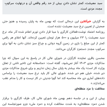
سبد معیشت، کمتر نشان دادنِ بیش از حد رقم واقعی آن و درنهایت سرکوبِ
مجدد مزدی است.
به گزارش
خبرآنلاین
این درحالی است که بهمن ماه به پایان رسیده و هنوز حتی
صحبتی از تعیین نرخ سبد معیشت نشده است.
روزنامه اعتماد نوشت:فعالان کارگری با مبنا قرار دادنِ تورم اعلام شده‌ آذر ماه، نرخ
سبد معیشت را ۲۳ میلیون و ۵۰۰ هزار تومان تعیین کرده‌اند. آنها اعلامِ هر رقمی
کمتر از این مبلغ را بازی در زمینِ گروه دولتی و چراغ سبز نشان دادن به آنها برای
سرکوبِ مجددِ دستمزدِ کارگران می‌دانند.
محسن باقری نماینده کارگران در شورای عالی کار در پاسخ به این سوال که چرا
مذاکرات مزدی ۱۴۰۳ آغاز نمی‌شود، گفته است: «متاسفانه این تاخیر ناشی از تعلل
وزارت کار است؛ یک ماه بیشتر به پایان سال زمان نداریم و برای شروع مذاکرات مزدی
دیر شده، خیلی هم دیر شده. شورای عالی کار باید نرخ سبد معیشت را براساس
داده‌های آماری دی‌ ماه محاسبه کند اما گویا جدیتی در کار نیست و کار را مدام عقب
می‌اندازند.»
مخالفت با مزد منطقه‌ای
پیش از این و در جلسه دهم بهمن ماه شورای عالی کار، طرف کارگری با برقرار
شدن «مزد منطقه‌ای» به‌ شدت مخالفت کرده و «مزد ملی» جزو صورتجلسه این