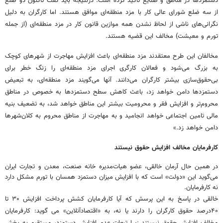
دستمزدها در مناطق و صنایع تاکید کرده است. درنتیجه باید گفت تاکنون دو ضلع
از سه ضلع شورای عالی کار با مزد منطقه‌ای موافق هستند. اما کارگران به دلیل
نگرانی‌های ناشی از لحاظ نشدن همه موازین قانون کار در مزد منطقه‌ای (از جمله
تورم و معیشت) مخالف این قضیه هستند.
مخالفان این طرح معتقدند مزد منطقه‌ای باعث افزایش مهاجرت از شهرهای کوچک
به بزرگ می‌شود و فعالان کارگری اجرای مزد منطقه‌ای را زنگ خطر برای
بی‌حقوق‌سازی بیشتر کارگران می‌دانند. آنها می‌گویند مزد منطقه‌ای، به تبعیض
دستمزدها دامن خواهد زد، باعث کاهش سطح دستمزدها به خصوص در مناطق
محروم‌تر و افزایش فقر و محرومیت بیشتر این مناطق خواهد شد، به تضعیف بنیه
مالی تامین اجتماعی خواهد انجامید و به مهاجرت از مناطق محروم به کلان‌شهرها
دامن خواهد زد.»
کارفرمایان مخالف افزایش حقوق نیستند
در همین حال آرمان خالقی، عضو هیات‌مدیره خانه صنعت، معدن و تجارت ایران
می‌گوید این «دولت» است که با افزایش میزان دستمزد همسان با تورم مشکل دارد
نه کارفرمایان.
خالقی در پاسخ به این پرسش که آیا کارفرمایان کشش پرداخت افزایش ۳۰ تا
۴۰درصد حقوق کارگران را دارند یا نه، به «اقتصادآنلاین» می گوید: کارفرمایان
مخالف افزایش حقوق نیستند زیرا تبعات عدم افزایش دستمزد، مستقیم به بخش