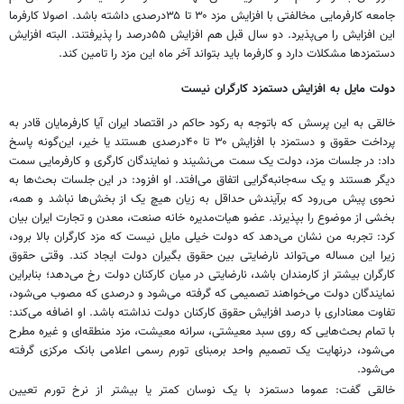
جامعه کارفرمایی مخالفتی با افزایش مزد ۳۰ تا ۳۵درصدی داشته باشد. اصولا کارفرما
این افزایش را می‌پذیرد. دو سال قبل هم افزایش ۵۵درصد را پذیرفتند. البته افزایش
دستمزدها مشکلات دارد و کارفرما باید بتواند آخر ماه این مزد را تامین کند.
دولت مایل به افزایش دستمزد کارگران نیست
خالقی به این پرسش که باتوجه به رکود حاکم در اقتصاد ایران آیا کارفرمایان قادر به
پرداخت حقوق و دستمزد با افزایش ۳۰ تا ۴۰درصدی هستند یا خیر، این‌گونه پاسخ
داد: در جلسات مزد، دولت یک سمت می‌نشیند و نمایندگان کارگری و کارفرمایی سمت
دیگر هستند و یک سه‌جانبه‌گرایی اتفاق می‌افتد. او افزود: در این جلسات بحث‌ها به
نحوی پیش می‌رود که برآیندش حداقل به زیان هیچ یک از بخش‌ها نباشد و همه،
بخشی از موضوع را بپذیرند. عضو هیات‌مدیره خانه صنعت، معدن و تجارت ایران بیان
کرد: تجربه من نشان می‌دهد که دولت خیلی مایل نیست که مزد کارگران بالا برود،
زیرا این مساله می‌تواند نارضایتی بین حقوق بگیران دولت ایجاد کند. وقتی حقوق
کارگران بیشتر از کارمندان باشد، نارضایتی در میان کارکنان دولت رخ می‌دهد؛ بنابراین
نمایندگان دولت می‌خواهند تصمیمی که گرفته می‌شود و درصدی که مصوب می‌شود،
تفاوت معناداری با درصد افزایش حقوق کارکنان دولت نداشته باشد. او اضافه می‌کند:
با تمام بحث‌هایی که روی سبد معیشتی، سرانه معیشت، مزد منطقه‌ای و غیره مطرح
می‌شود، درنهایت یک تصمیم واحد برمبنای تورم رسمی اعلامی بانک مرکزی گرفته
می‌شود.
خالقی گفت: عموما دستمزد با یک نوسان کمتر یا بیشتر از نرخ تورم تعیین