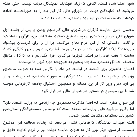
شورا امضا شده است. اتفاقی که زیاد خوشایند نمایندگان دولت نیست. حتی گفته
می‌شود که نمایندگان دولت در شورای عالی کار این بند را به صورتجلسه اضافه
کرده‌اند که «تحقیقات درباره مزد منطقه‌ای ادامه پیدا کند.»
محسن باقری نماینده کارگران در شورای عالی کار پنجم بهمن و پس از جلسه اول
شورای عالی کار، از بحث‌های مربوط به طرح دستمزد منطقه‌ای برای کارگران انتقاد کرد
و گفت: «کسانی که از این طرح دفاع می‌کنند، چرا آن را برای کارمندان پیشنهاد
نمی‌دهند؟ اینکه کارگران ساده را در بدو ورود طبقه‌بندی کنیم و بین کارگری که ۸
ساعت از وقتِ خود را در اختیارِ کارفرما می‌گذارد، فرق بگذاریم و به کارگران مناطقِ
مختلف، حداقل دستمزدِ متفاوت بدهیم به هیچ‌وجه مورد قبول ما نیست.»
احسان خاندوزی وزیر اقتصاد در اواسط دی ‌ماه با نگارش نامه به صولت مرتضوی
وزیر کار، پیشنهاد داد که مزد ۱۴۰۳ کارگران به ‌صورت منطقه‌ای تعیین شود و در
پی آن، دفاع وزیر کار از این مساله و همچنین استقبال جامعه کارفرمایی موجب
شد تا این موضوع در دستور کار شورای عالی کار قرار گیرد.
این سوال مطرح است که اصلا مذاکرات دستمزدی چه ارتباطی به وزارت اقتصاد دارد؟
اما باقری می‌گوید «این وزارتخانه معتقد است که براساس توسعه‌یافتگی استان‌های
کشور باید دستمزدی متفاوت تعیین شود.»
البته اظهارات نمایندگان کارفرمایی نشان می‌دهد که چندان مخالف این موضوع
نیستند. از سوی دیگر وزیر کار به عنوان نماینده دولت نیز بر لزوم تفاوت حقوق و