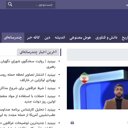
و
ریخ
دانش و فناوری
هوش مصنوعی
اندیشه
دین
کافه خبر
چندرسانه‌ای
آخرین اخبار چندرسانه‌ای
ببینید | روایت سخنگوی شورای نگهبان 
رهبری
ببینید | انتشار تصاویر لحظه حمله روسی
پهپادی اوکراین در خارکف
ببینید | شرط عراقچی برای شروع مذاکرات
ببینید | حملات با استفاده از مواد منفجر
اولین روز دولت جدید
ببینید | تحلیل کارشناس برنامه صداوسی
عقب‌نشینی آمریکا از حمله مجدد به ایر
ببینید | جدیدترین توضیحات عراقچی درب