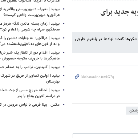
مذاکرات با آمریکا؛ مذاکرات تعطیل شد؟
به جدید برای
ببینید | تعریف «میهن‌پرستی واقعی» از
عراقچی؛ میهن‌پرست واقعی کیست؟
ببینید | زمان بسته ماندن تنگه هرم
سخنگوی سپاه چه شرطی را اعلام کرد؟
ببینید | عراقچی: نه جنایات دشمن را ف
شکن‌ها گفت: نهادها در پلتفرم خارجی
و نه از خون‌های به‌ناحق‌ریخته‌شده می‌
ببینید | اقدام دور از انتظار یک شیر دری
ماهیگیرها با خروپف متوجه حضورش ش
ببینید | کلینتون، ترامپ را به صدام ح
بینید | اولین تصاویر از حریق در شهرک
بهارستان
ببینید | لحظه خروج مسی از جت شخص
در مراسم آخرین وداع با پدر
عکس | بیتا فرهی با لباس عروس در ک
رشکن