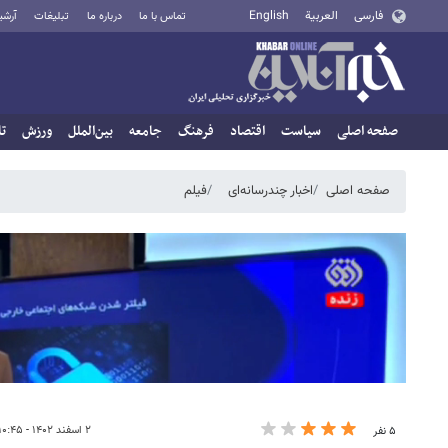
فارسی
العربية
English
تماس با ما
درباره ما
تبلیغات
آرشی
صفحه اصلی
سیاست
اقتصاد
فرهنگ
جامعه
بین‌الملل
ورزش
تا
صفحه اصلی
اخبار چندرسانه‌ای
فیلم
۲ اسفند ۱۴۰۲ - ۱۰:۴۵
۵ نفر