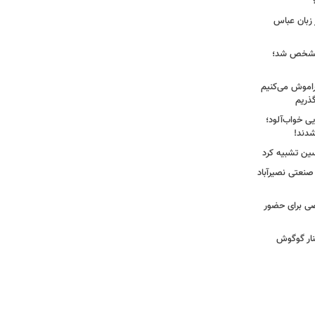
 زبان عباس
ز مشخص شد؛
راموش می‌کنیم
گذریم
ایی خواب‌آلود؛
دند!
سین تشبیه کرد
 صنعتی نصیرآباد
ی برای حضور
نار گوگوش