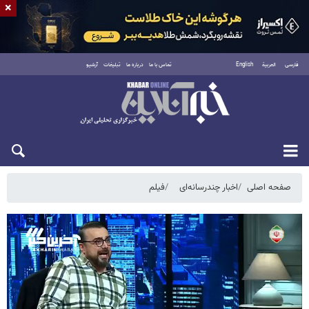
×
فارسی
العربية
English
تماس با ما
درباره ما
تبلیغات
آرشیو
جمعه ۱۶ مرداد ۱۴۰۵
صفحه اصلی
اخبار چندرسانه‌ای
فیلم