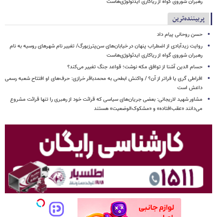
رهبران شوروی گواه از ریاکاری ایدئولوژی‌هاست
پربیننده‌ترین
حسن روحانی پیام داد
روایت زیدآبادی از اضطراب پنهان در خیابان‌های سن‌پترزبورگ/ تغییر نام شهرهای روسیه به نام
رهبران شوروی گواه از ریاکاری ایدئولوژی‌هاست
حسام الدین آشنا از توافق مکه نوشت؛ قواعد جنگ تغییر می‌کند؟
افراطی گری یا فراتر از آن؟ / واکنش ابطحی به محمدباقر خرازی: حرف‌های او افتتاح شعبه رسمی
داعش است
مشاور شهید لاریجانی: بعضی جریان‌های سیاسی که قرائت خود از رهبری را تنها قرائت مشروع
می‌دانند «عقب‌افتاده» و «مشکوک‌الوضعیت» هستند