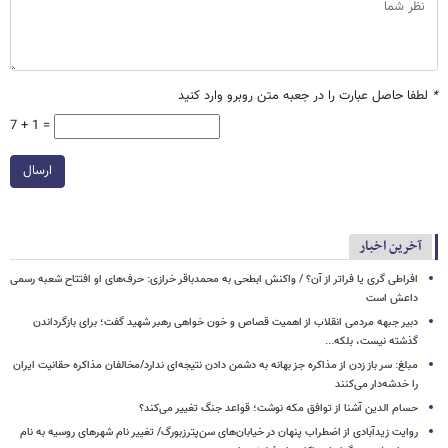
*
لطفا حاصل عبارت را در جعبه متن روبرو وارد کنید
7 + 1 =
ارسال
آخرین اخبار
افراطی گری یا فراتر از آن؟ / واکنش ابطحی به محمدباقر خرازی: حرف‌های او افتتاح شعبه رسمی
داعش است
دبیر جبهه مردمی انقلاب از اهمیت قصاص و خون خواهی رهبر شهید گفت؛ برای بازگرداندن
گذشته نیست، بلکه...
مبلغ: سر باز زدن از مذاکره‌ جز بهانه به دشمن دادن نتیجه‌ای ندارد/مخالفان مذاکره حقانیت ایران
را خدشه‌دار می‌کنند
حسام الدین آشنا از توافق مکه نوشت؛ قواعد جنگ تغییر می‌کند؟
روایت زیدآبادی از اضطراب پنهان در خیابان‌های سن‌پترزبورگ/ تغییر نام شهرهای روسیه به نام