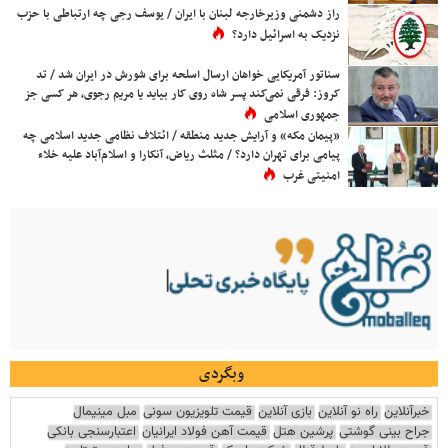
راز دشمنی وزیرخارجه لبنان با ایران / یوسف رجی چه ارتباطی با حزب
نزدیک به اسرائیل دارد؟
سناتور آمریکایی خواهان ارسال اسلحه برای شورش در ایران شد / تد
کروز: فرقی نمی‌کند پسر شاه روی کار بیاید یا مریم رجوی، هر کسی جز
جمهوری اسلامی
«پیمان مکه» و آرایش جدید منطقه / ائتلاف نظامی جدید اسلامی چه
پیامی برای تهران دارد؟ / مثلث ریاض، آنکارا و اسلام‌آباد علیه خلاء
امنیتی غرب
وبگردی
خبرآنلاین
راه نو آنلاین
بازی آنلاین
قیمت تلویزیون سونی
مبل مینیمال
جراح بینی گوشتی
پرشین هتل
قیمت آهن فولاد ایرانیان
اعتبارسنجی بانکی