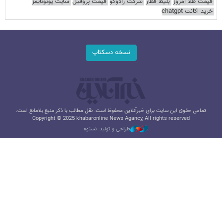
قیمت طلا امروز
بلیط قطار
شرکت رادوکو
قیمت پروفیل
سایت یوتوتایمز
خرید اکانت chatgpt
نسخه دسکتاپ
تمامی حقوق این سایت برای خبرآنلاین محفوظ است. نقل مطالب با ذکر منبع بلامانع است.
Copyright © 2025 khabaronline News Agancy, All rights reserved
طراحی و تولید: نستوه