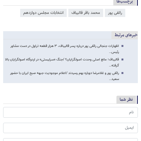
برچسب‌ها
رائفی پور
محمد باقر قالیباف
انتخابات مجلس دوازدهم
خبرهای مرتبط
اظهارات جنجالی رائفی پور درباره پسر قالیباف، ۳ هزار قطعه تراول در دست مشاور
رئیس…
قالیباف؛ مانع اصلی وحدت اصولگرایان؟ /جنگ «سرلیستی» در اردوگاه اصولگرایان بالا
گرفته…
رائفی پور و غلامرضا دوباره بهم رسیدند /اعلام موجودیت جبهه صبح ایران با حضور
سعید…
نظر شما