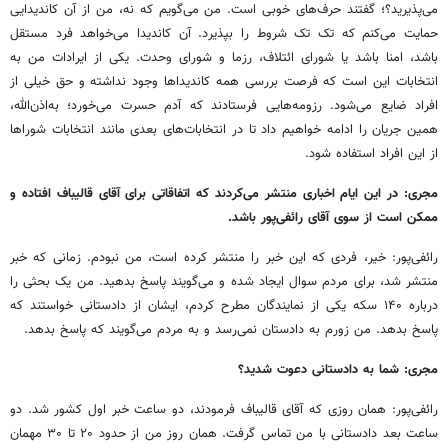
می‌پذیرید؟؛ گفتند حرف‌های خوبی است. من می‌گویم که نه، من از آن کاندیدایی
حمایت می‌کنم که تک تک شروط را بپذیرد. آن کاندیدا می‌خواهد فرد مستقل
باشد، امنا باشد یا شورای ائتلاف، رزما و شورای وحدت. یکی از ایرادات من به
انتخابات این است که فرصت بررسی همه کاندیداها وجود نداشته و حق خیلی از
افراد ضایع می‌شود. رزومه‌هایی فرستادند که آدم حسرت می‌خورد؛ به‌اذن‌الله،
همین جریان را ادامه خواهیم داد تا در انتخابات‌های بعدی مانند انتخابات شوراها
از این افراد استفاده شود.
مجری: در این ایام اخباری منتشر می‌کردند که اتفاقاتی برای آقای قالیباف افتاده و
ممکن است از سوی آقای رائفی‌پور باشد.
رائفی‌پور: خیر، فردی که این خبر را منتشر کرده است، من نبودم. زمانی که خبر
منتشر شد، برای مردم سوال ایجاد شده و می‌گویند پاسخ بدهید. من یک بحثی را
درباره ۱۴۰ سکه یکی از نمایندگان مطرح کردم، ایشان از دادستانی خواستند که
پاسخ بدهد. من زورم به دادستان نمی‌رسد و به مردم می‌گویند که پاسخ بدهد.
مجری: شما به دادستانی دعوت شدید؟
رائفی‌پور: همان روزی که آقای قالیباف فرمودند، دو ساعت خبر اول کشور شد. دو
ساعت بعد دادستانی با من تماس گرفت. همان روز من از حدود ۲۰ تا ۳۰ مهمان