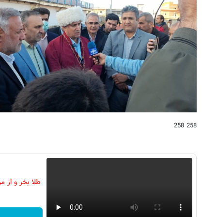
258 258
طلا بخر و از م