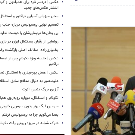
عکس | دردسر تازه برای همیلتون و کیم 
انتشار عکس‌های جدید
محل میزبانی آسیایی تراکتور و استق
تصمیم نهایی پرسپولیس درباره جذب رض
بی وطن‌ها تیم‌ملی‌شان را دوست ندارند
رونمایی از رقبای بسکتبال ایران در بازی
بختیاری‌زاده، مخالف اصلی بازگشت رضا
عکس | جلسه ویژه نکونام پس از امضای 
تراکتور
عکس | عسل پورحیدری با استقلال تمدی
علیمنصور به دنبال مدافع سابق استقلا
آرزوی بزرگ دنیس اکرت
نکونام و استقلال، دوباره روبه‌روی هم!
سومین لیگ برتر بدون سرمربی خارجی
بعدا می‌گویم چرا به پرسپولیس نرفتم
شوک شبانه در تبریز؛ ربیعی رفت نکونام