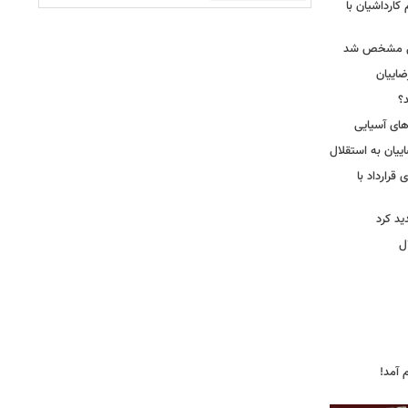
کارداشیان با
لال مشخص شد
اییان
؟
‌های آسیایی
ییان به استقلال
قرارداد با
د کرد
ل
 آمد!