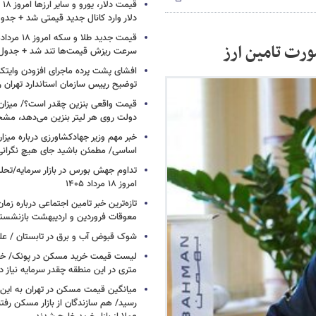
دلار وارد کانال جدید قیمتی شد + جدو
ورت تامین ارز
سرعت ریزش قیمت‌ها تند شد + جدول
افشای پشت پرده ماجرای افزودن وایت
توضیح رییس سازمان استاندارد تهران را
قیمت واقعی بنزین چقدر است؟/ میزان ی
دولت روی هر لیتر بنزین می‌دهد، م
خبر مهم وزیر جهادکشاورزی درباره میزان
اساسی/ مطمئن باشید جای هیچ نگران
تداوم جهش بورس در بازار سرمایه/تحلیل
امروز ۱۸ مرداد ۱۴۰۵
تازه‌ترین خبر تامین اجتماعی درباره زما
معوقات فروردین و اردیبهشت بازنشست
شوک قبوض آب و برق در تابستان /
متری در این منطقه چقدر سرمایه نیاز د
میانگین قیمت مسکن در تهران به ای
رسید/ هم سازندگان از بازار مسکن رفتن