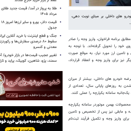
عملا از بازار خرید خارج شدند
مرداد ۱۴۰۵
ه عرضه خودرو های داخلی بر مبنای نوبت دهی،
.
جدول
جنگ و قطع اینترنت با خرید آنلاین ایران
طابق برنامه فراخوان، واریز وجه را صادر
سقوط ۸۰ درصدی سفارش‌ها و رکورد
 خود را تحویل گرفته‌اند. با توجه به
معدنی و کنسرو
تامین ارز مورد نیاز، به موقع صورت
تغییر عجیب قیمت‌ها در بازار خودرو/ 
 نیز برای واریز وجه و انعقاد قرارداد،
سمند، پژو، شاهین، کوییک، پراید و تار
رضه خودرو های داخلی، بیشتر از میزان
دن به روزهای پایانی سال، تعدادی از
ک‌جانبه سامانه یکپارچه را عملی کنند.
حصولات بهمن موتوردر سامانه یکپارچه
شده و مابقی نیز پس از تخصیص و تامین
ای واریز وجه و تکمیل فرآیند ثبت‌نام