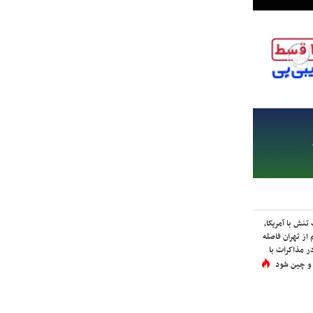
نش با آمریکا،
از تهران فاصله
در مذاکرات با
 و چین شود