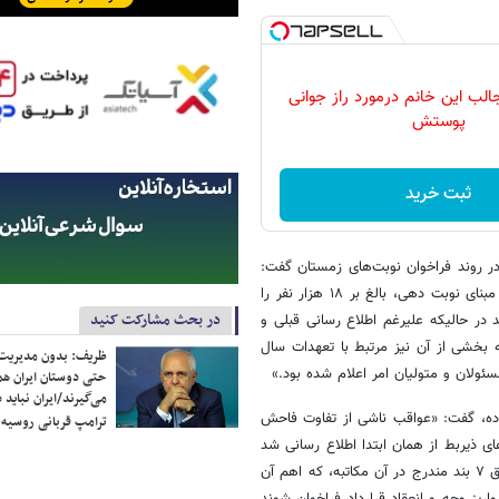
ب این خانم درمورد راز جوانی
پوستش
ثبت خرید
ر روند فراخوان نوبت‌های زمستان گفت:
«اواخر سال ۱۴۰۱ سامانه یکپارچه فروش یکپارچه عرضه خودرو های داخلی بر مبنای نوبت دهی، بالغ بر ۱۸ هزار نفر را
در بحث مشارکت کنید
ان متقاضی یکی از محصولات بهمن موتور (دیگنیتی) نوبت دهی می‌‎کند در حالیکه علیرغم اطلاع رسانی قبلی و
۱۴۰ پنج هزار دستگاه بوده که بخشی از آن نیز مرتبط با تعهدات سال
ظریف: بدون مدیریت ت
حتی دوستان ایران هم 
می‌گیرند/ایران نباید 
ه، گفت: «عواقب ناشی از تفاوت فاحش
ترامپ قربانی روسیه
ای ذیربط از همان ابتدا اطلاع رسانی شد
که در همین ارتباط با توافق ضمنی با وزارت صمت مقرر شد تا در صورت تحقق ۷ بند مندرج در آن مکاتبه، که اهم آن
ریز وجه و انعقاد قرارداد فراخوان شوند