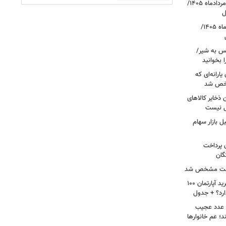
قیمت دلار، یورو و سایر ارزها امروز ۱۸ مردادماه ۱۴۰۵/
ل
قیمت جدید طلا و سکه امروز ۱۸ مردادماه ۱۴۰۵/
کس به شیر/
 بخوانید
ارانه‌ای که
شخص شد
 ذخایر کالاهای
ی نیست
 بازار سهام
ن پرداخت
گان
 علت مشخص شد
لیست قیمت خرید مسکن در پونک/ خرید آپارتمان ۱۰۰
ارد؟ + جدول
ن عدد عجیب
د؛ عم خانوارها