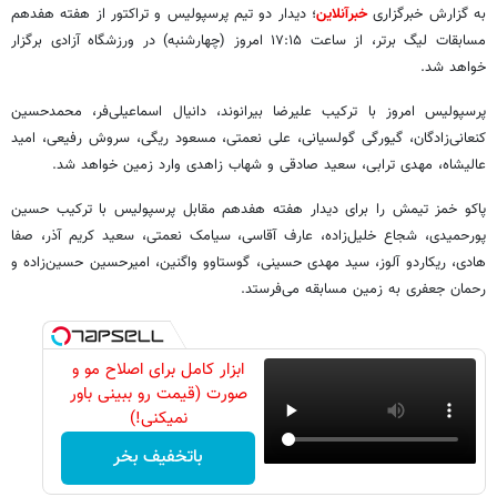
به گزارش خبرگزاری
خبرآنلاین
؛ دیدار دو تیم پرسپولیس و تراکتور از هفته هفدهم
مسابقات لیگ برتر، از ساعت ۱۷:۱۵ امروز (چهارشنبه) در ورزشگاه آزادی برگزار
خواهد شد.
پرسپولیس امروز با ترکیب علیرضا بیرانوند، دانیال اسماعیلی‌فر، محمدحسین
کنعانی‌زادگان، گیورگی گولسیانی، علی نعمتی، مسعود ریگی، سروش رفیعی، امید
عالیشاه، مهدی ترابی، سعید صادقی و شهاب زاهدی وارد زمین خواهد شد.
پاکو خمز تیمش را برای دیدار هفته هفدهم مقابل پرسپولیس با ترکیب حسین
پورحمیدی، شجاع خلیل‌زاده، عارف آقاسی، سیامک نعمتی، سعید کریم آذر، صفا
هادی، ریکاردو آلوز، سید مهدی حسینی، گوستاوو واگنین، امیرحسین حسین‌زاده و
رحمان جعفری به زمین مسابقه می‌فرستد.
ابزار کامل برای اصلاح مو و
صورت (قیمت رو ببینی باور
نمیکنی!)
باتخفیف بخر