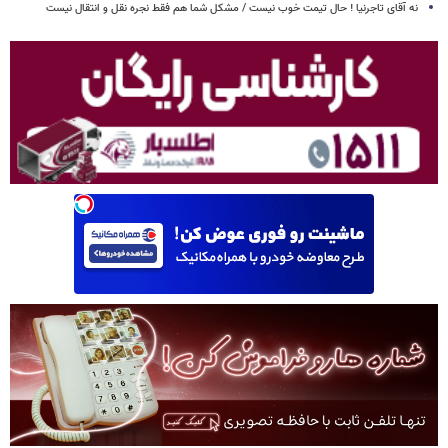
نه آقای تاجرنیا ! حال تیمت خوب نیست / مشکل شما هم فقط نجره نقل و انتقال نیست