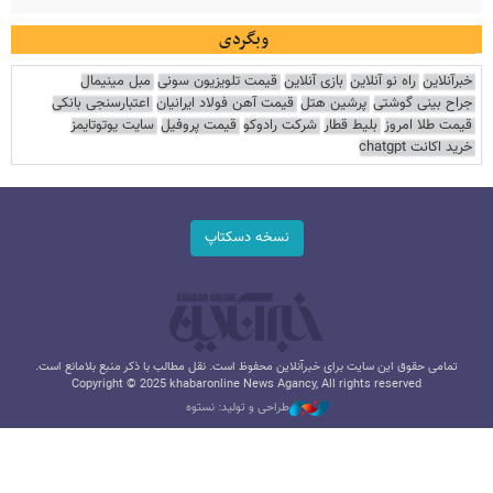
وبگردی
خبرآنلاین
راه نو آنلاین
بازی آنلاین
قیمت تلویزیون سونی
مبل مینیمال
جراح بینی گوشتی
پرشین هتل
قیمت آهن فولاد ایرانیان
اعتبارسنجی بانکی
قیمت طلا امروز
بلیط قطار
شرکت رادوکو
قیمت پروفیل
سایت یوتوتایمز
خرید اکانت chatgpt
نسخه دسکتاپ
تمامی حقوق این سایت برای خبرآنلاین محفوظ است. نقل مطالب با ذکر منبع بلامانع است.
Copyright © 2025 khabaronline News Agancy, All rights reserved
طراحی و تولید: نستوه