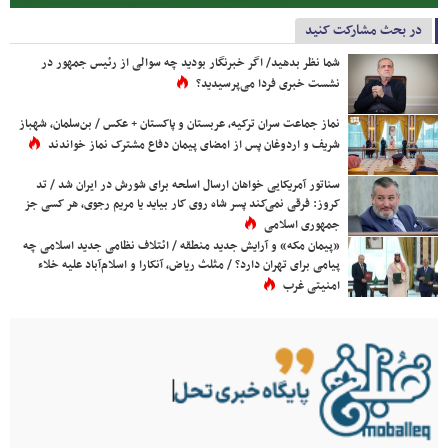
در بحث مشارکت کنید
شما نظر بدهید/ اگر خبرنگار بودید چه سوالی از رئیس جمهور در
نشست خبری فردا می‌پرسیدید؟
نماز جماعت سران ترکیه، عربستان و پاکستان + عکس / بن‌سلمان، شهباز
شریف و اردوغان پس از امضای پیمان دفاع مشترک نماز خواندند
سناتور آمریکایی خواهان ارسال اسلحه برای شورش در ایران شد / تد
کروز: فرقی نمی‌کند پسر شاه روی کار بیاید یا مریم رجوی، هر کسی جز
جمهوری اسلامی
«پیمان مکه» و آرایش جدید منطقه / ائتلاف نظامی جدید اسلامی چه
پیامی برای تهران دارد؟ / مثلث ریاض، آنکارا و اسلام‌آباد علیه خلاء
امنیتی غرب