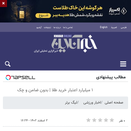
×
فارسی
العربية
English
تماس با ما
درباره ما
تبلیغات
آرشیو
شنبه ۱۷ مرداد ۱۴۰۵
مطالب پیشنهادی
۱ میلیارد اعتبار خرید طلا | بدون ضامن و چک
صفحه اصلی
اخبار ورزشی
لیگ برتر
۲ اسفند ۱۴۰۲ - ۱۶:۲۴
۰ نفر