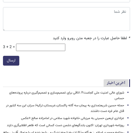
*
لطفا حاصل عبارت را در جعبه متن روبرو وارد کنید
3 + 2 =
ارسال
آخرین اخبار
شورای عالی امنیت ملی کجاست؟/ اتاقی برای تصمیم‌سازی و تصمیم‌گیری درباره پرونده‌های
حساس
حمله حسین شریعتمداری به پیمان سه گانه پاکستان،عربستان،ترکیه/ سزان این سه کشور در
قتل عام غزه دست داشتند
عزاداری اربعین حسینی به میزبانی خانواده شهید سلامی در امامزاده صالح +عکس
روزنامه شهرداری تهران: اکنون بلندگوهای دشمن دست کسانی است که ظاهر انقلابیگری دارند
روزنامه جمهوری اسلامی: هرگاه مذاکرات به نتیجه نزدیک می شود،عده ای با جنجال آفرینی مانع