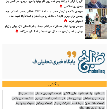
کروز: فرقی نمی‌کند پسر شاه روی کار بیاید یا مریم رجوی، هر کسی جز
جمهوری اسلامی
«پیمان مکه» و آرایش جدید منطقه / ائتلاف نظامی جدید اسلامی چه
پیامی برای تهران دارد؟ / مثلث ریاض، آنکارا و اسلام‌آباد علیه خلاء
امنیتی غرب
سوسن پرور: دیگر «عاشق» حرفه‌ام نیستم/ شو آف‌های لازم برای بازیگر
بودن را ندارم/ مِهر هم مثل نان آدم‌ها را نمک‌گیر می‌کند
وبگردی
خبرآنلاین
راه نو آنلاین
بازی آنلاین
قیمت تلویزیون سونی
مبل مینیمال
جراح بینی گوشتی
پرشین هتل
قیمت آهن فولاد ایرانیان
اعتبارسنجی بانکی
قیمت طلا امروز
بلیط قطار
شرکت رادوکو
قیمت پروفیل
سایت یوتوتایمز
خرید اکانت chatgpt