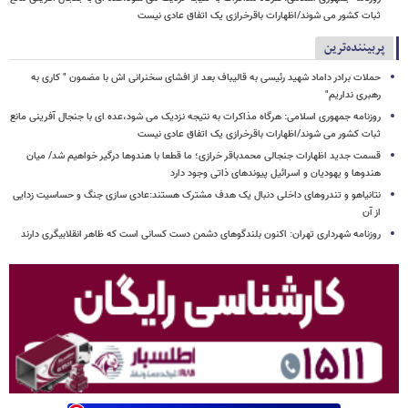
ثبات کشور می شوند/اظهارات باقرخرازی یک اتفاق عادی نیست
پربیننده‌ترین
حملات برادر داماد شهید رئیسی به قالیباف بعد از افشای سخنرانی اش با مضمون " کاری به
رهبری نداریم"
روزنامه جمهوری اسلامی: هرگاه مذاکرات به نتیجه نزدیک می شود،عده ای با جنجال آفرینی مانع
ثبات کشور می شوند/اظهارات باقرخرازی یک اتفاق عادی نیست
قسمت جدید اظهارات جنجالی محمدباقر خرازی؛ ما قطعا با هندوها درگیر خواهیم شد/ میان
هندوها و یهودیان و اسرائیل پیوندهای ذاتی وجود دارد
نتانیاهو و تندروهای داخلی دنبال یک هدف مشترک هستند:عادی سازی جنگ و حساسیت زدایی
از آن
روزنامه شهرداری تهران: اکنون بلندگوهای دشمن دست کسانی است که ظاهر انقلابیگری دارند