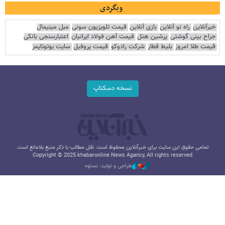
وبگردی
خبرآنلاین
راه نو آنلاین
بازی آنلاین
قیمت تلویزیون سونی
مبل مینیمال
جراح بینی گوشتی
پرشین هتل
قیمت آهن فولاد ایرانیان
اعتبارسنجی بانکی
قیمت طلا امروز
بلیط قطار
شرکت رادوکو
قیمت پروفیل
سایت یوتوتایمز
نسخه دسکتاپ
تمامی حقوق این سایت برای خبرآنلاین محفوظ است. نقل مطالب با ذکر منبع بلامانع است.
Copyright © 2025 khabaronline News Agancy, All rights reserved
طراحی و تولید: نستوه