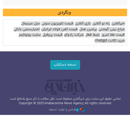
وبگردی
خبرآنلاین
راه نو آنلاین
بازی آنلاین
قیمت تلویزیون سونی
مبل مینیمال
جراح بینی گوشتی
پرشین هتل
قیمت آهن فولاد ایرانیان
اعتبارسنجی بانکی
قیمت طلا امروز
بلیط قطار
شرکت رادوکو
قیمت پروفیل
سایت یوتوتایمز
خرید اکانت chatgpt
نسخه دسکتاپ
تمامی حقوق این سایت برای خبرآنلاین محفوظ است. نقل مطالب با ذکر منبع بلامانع است.
Copyright © 2025 khabaronline News Agancy, All rights reserved
طراحی و تولید: نستوه