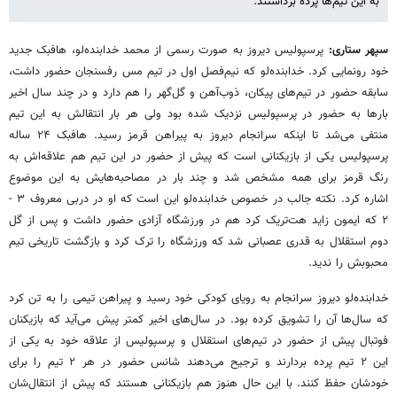
به این تیم‌ها پرده برداشتند.
سپهر ستاری:
پرسپولیس دیروز به صورت رسمی از محمد خدابنده‌لو، هافبک جدید
خود رونمایی کرد. خدابنده‌لو که نیم‌فصل اول در تیم مس رفسنجان حضور داشت،
سابقه حضور در تیم‌های پیکان، ذوب‌آهن و گل‌گهر را هم دارد و در چند سال اخیر
بارها به حضور در پرسپولیس نزدیک شده بود ولی هر بار انتقالش به این تیم
منتفی می‌شد تا اینکه سرانجام دیروز به پیراهن قرمز رسید. هافبک ۲۴ ساله
پرسپولیس یکی از بازیکنانی است که پیش از حضور در این تیم هم علاقه‌اش به
رنگ قرمز برای همه مشخص شد و چند بار در مصاحبه‌هایش به این موضوع
اشاره کرد. نکته جالب در خصوص خدابنده‌لو این است که او در دربی معروف ۳ -
۲ که ایمون زاید هت‌تریک کرد هم در ورزشگاه آزادی حضور داشت و پس از گل
دوم استقلال به قدری عصبانی شد که ورزشگاه را ترک کرد و بازگشت تاریخی تیم
محبوبش را ندید.
خدابنده‌لو دیروز سرانجام به رویای کودکی خود رسید و پیراهن تیمی را به تن کرد
که سال‌ها آن را تشویق کرده بود. در سال‌های اخیر کمتر پیش می‌آید که بازیکنان
فوتبال پیش از حضور در تیم‌های استقلال و پرسپولیس از علاقه خود به یکی از
این ۲ تیم پرده بردارند و ترجیح می‌دهند شانس حضور در هر ۲ تیم را برای
خودشان حفظ کنند. با این حال هنوز هم بازیکنانی هستند که پیش از انتقال‌شان