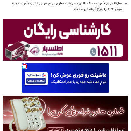
خطرناک‌ترین مأموریت جنگ ۴۰ روزه به روایت معاون نیروی هوایی ارتش/ مأموریت ویژه
سوخو-۲۴ علیه مرکز فرماندهی سنتکام