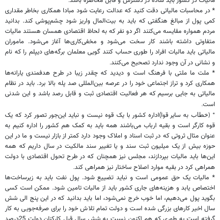
مالیات در کشور باید ساده در دسترس و قابل محاصره باشد
.
* در محاسبات مالیاتی دقت کنید که عدالت رعایت شود مبادا همکاری بخاطر مقداری
کمی پول از مبالغ هنگفتی که باید به بیت‌المال واریز شود چشم‌پوشی کند. بدانید
مردم همواره مقایسه می‌کنند اگر دو نفر که به لحاظ اقتصادی همسان هستند مالیات
متفاوتی داشته باشند کار سخت می‌شود و مخفی‌کاری‌ها آغاز می‌شود. ماموران
مالیاتی باید مالیات افراد را طوری حساب کنند گویی معلمان برگه‌های دیپلم را که نام
و نشانی در آن وجود ندارد تصحیح می‌کنند
.
* ملت ما ملتی با فرهنگ است و دیدید که چقدر زیبا در طرح هدفمندی یارانه‌ها
همکاری کرد و تراز اجتماعی خود را در عرصه بین‌المللی صد پله بالا برد. باید در نظام
مالیاتی به جایی برسیم که هر فعالیت اقتصادی ثبت و قابل رصد باشد و این شدنی
است
.
به سایر قوا)اداره کشور با یک قوه نیست و نباید این‌جور تصور کرد که یک
* (خطاب
قوه کارگر است و بقیه ارباب می‌باشند همه باید به کمک هم کشور را اداره کنیم به
عنوان مثال ثروتی که در ثبت اسناد و املاک وجود دارد کمتر از بازار نیست و ما در این
حوزه بیش از یک میلیون ثبت سند و یا تغییر سند مالکیت در سال داریم که همه
این‌ها باید مالیات بپردازند، مجلس نیز همچنان که در طرح تحول اقتصادی با دولت
همراهی کرد در بقیه موارد اصلاح ساختار نیز همراهی کند
.
* مالیات یک حق عمومی است و نباید تضییع شود. پول نفت باید به زیرساخت‌ها
اختصاص یابد و هزینه‌های جاری کشور باید از مالیات تامین شود. ممکن است کسی
بگوید پول می‌دهیم، اما خوب خرج نمی‌شود، اما باید بدانید که در این پنج الی شش
سال اخیر کارهای بزرگی شده است و دولت تمام تلاش خود را برای صرفه‌جویی به کار
گرفته است به طوری که هم اکنون نسبت به شش سال قبل کارکنان دولت 25درصد