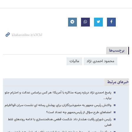
برچسب‌ها
محمود احمدی ‌نژاد
مالیات
خبرهای مرتبط
پاسخ احمدی نژاد درباره زمینه مذاکره با آمریکا؛ هر کس براساس عدالت و احترام جلو
بیاید…
واکنش رئیس جمهور به حضورخبرنگاران برای پوشش رسانه ای نشست سران قوا/فیلم
امضا‌های طرح سؤال از رئیس‌جمهور چه تعداد است؟
رئیس شورای رقابت هشدار داد: شکست قطعی هدفمندسازی با ادامه روندهای غلط
فعلی