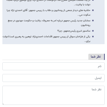
در یک نشست سیاسی مطرح شد؛درخواست از احمدی نژاد برای توضیح درباره نسبت
دولت با ولایت…
حاشیه های دیدار جمعی از روحانیون و طلاب با رییس جمهور: آقای احمدی نژاد چرا
سکوت می…
سخنان جدید رئیس جمهور درباره امر به معروف، ولایت و حکومت مهدوی در جمع
روحانیون
سانسور خبری رئیس‌جمهور، چرا؟
یکی از طراحان سوال از رییس جمهور:اقدامات احمدی‌نژاد توهین به رهبری است/دولت
برای…
نظر شما