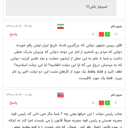
امیدوار باش!!!
بدون نام
۲۳:۵۱ - ۱۳۹۰/۰۹/۱۲
پاسخ
0
13
اقای رییس جمهور دولتی که بزرگترین فساد ناریخ ایران توش رقم خورده،
دولتی که مردم رو نامحرم از امار می دونه، دولتی که وزیرش مدرک جعلی
داشت و شما با علم به این جعل از ایشون حمایت و بعد تقدیر کردید، دولتی
که به مردمش دروغ می گه ایا این دولت انقلابیه؟ ایا این دولت اسلامیه؟
لطف کنید و فقط وفقط یک مورد از کارهای مثبت این دو دولت اخیر رو نام
ببرید. فقط یک مورد کافیست
بدون نام
۰۰:۲۵ - ۱۳۹۰/۰۹/۱۳
پاسخ
0
5
جناب رئیس دولت ! این حرفها یعنی چه ؟ شما مگر نمی دانی که رئیس قوه
مجریه هستی و رئیس قوه مجریه صرفاً قانون را می بایست اجرا کند نه اینکه
در مورد قانون اعمال نظر کند . شمائی که جای خودت را با قوه مقننه عوض