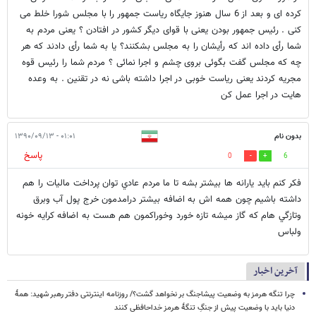
کرده ای و بعد از 6 سال هنوز جایگاه ریاست جمهور را با مجلس شورا خلط می
کنی . رئيس جمهور بودن یعنی با قوای دیگر کشور در افتادن ؟ یعنی مردم به
شما رأی داده اند که رأیشان را به مجلس بشکنند؟ یا به شما رأی دادند که هر
چه که مجلس گفت بگوئی بروی چشم و اجرا نمائی ؟ مردم شما را رئیس قوه
مجریه کردند یعنی ریاست خوبی در اجرا داشته باشی نه در تقنین . به وعده
هایت در اجرا عمل کن
بدون نام
۰۱:۰۱ - ۱۳۹۰/۰۹/۱۳
پاسخ
0
6
فكر كنم بايد يارانه ها بيشتر بشه تا ما مردم عادي توان پرداخت ماليات را هم
داشته باشيم چون همه اش به اضافه بيشتر درامدمون خرج پول آب وبرق
وتازگي هام كه گاز ميشه تازه خورد وخوراكمون هم هست به اضافه كرايه خونه
ولباس
آخرین اخبار
چرا تنگه هرمز به وضعیت پیشاجنگ بر نخواهد گشت؟/ روزنامه اینترنتی دفتر رهبر شهید: همۀ
دنیا باید با وضعیت پیش از جنگِ تنگۀ هرمز خداحافظی کنند