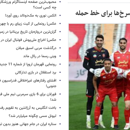
محبوب‌ترین صفحه اینستاگرام ورزشکاران
چه کسی است؟
سرخ‌ها برای خط حمله
الکس نوری به مک‌دونالد روی آورد!
عکس| رونمایی از کیت زیبای رم با چهره
گران‌ترین دروازه‌بان تاریخ بریتانیا در زم
عکس| اخراج ملی‌پوش فوتبال ایران در 12 دقیقه!
درگذشت مربی اسبق میلان
وینی رسما در رئال ماند
رونمایی قهرمان اروپا از شماره 11 جدید
برد استقلال در بازی تدارکاتی
افشای رفتارهای غیراخلاقی فدراسیون فو
جنوبی!
فورلان برای 6 بازی سرمربی تیم مل
شد!
باخت انگلیس به آرژانتین به تقویم رفت
لیونل مسی چگونه میلیاردر شد؟
ستاره ایران در جام جهانی هنوز بدون ت