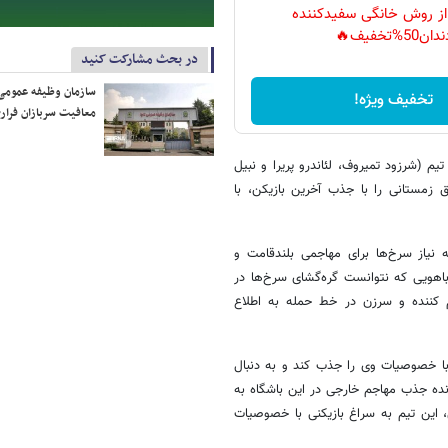
 از روش خانگی سفیدکننده
دان50%تخفیف🔥
در بحث مشارکت کنید
سازمان وظیفه عمومی 
تخفیف ویژه!
معافیت سربازان فراری
م (شرزود تمیروف، لئاندرو پریرا و نبیل
 زمستانی را با جذب آخرین بازیکن، با
یاز سرخ‌ها برای مهاجمی بلندقامت و
هویی که نتوانست گره‌گشای سرخ‌ها در
م کننده و سرزن در خط حمله به اطلاع
با خصوصیات وی را جذب کند و به دنبال
ونده جذب مهاجم خارجی در این باشگاه به
انتقالات زمستانی، این تیم به سراغ بازیکنی با خصوصیات