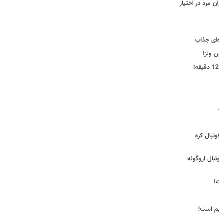
 مرد در اختیار
‌ای جذاب
ین ولز!
تبال کره
ی فوتبال اروگوئه
!
یم است!