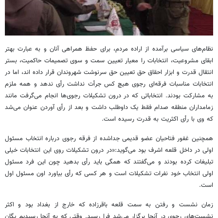
نظام‌های سیاسی برآمده از اراده مردم، برای حفظ همراهی آنان و به عبارت بهتر
ابقای مشروعیت، انتخابات را معیار تعیین سمت و سوی تصمیمات حاکمیت، بستر
انتقال قدرت و ابزار احقاق حق تعیین حق سرنوشت شهروندان قرار داده ‌اند، اما در
انتخابات مناسبات فرقه‌ای رجوی هیچ کس جرأت نداشت رأی ندهد و همه ملزم
به مشارکت بودند. انتخاباتی که در درون تشکیلات رجوی‌ها انجام می‌گرفت مانند
زمامداران منطقه صدام فقط یک داوطلب داشت و بعد از رأی آوردن عنوان می‌شد
که وی با رأی اکثریت به قدرت رسیده است.
همچنین غفور فتاحیان عضو قدیمی جداشده از فرقه رجوی درباره انتخاب مسئول
اولی در داخل قلعه اشرف بود می‌گوید:«در درون تشکیلات روی این انتخابات خیلی
تبلیغات کرده بودند و می‌گفتند که همگی باید رأی بدهید چون این فرد مسئول
اولی انتخاب خود نفرات تشکیلات است و هر کسی که رأی بیاورد اون مسئول اول
است.
زمان نشست و رفتن به سمت قلعه باقرزاده که خارج از بغداد بود و اکثر
نشست‌های رجوی در آنجا برگزار می‌شد فرا رسید. وقتی که به آنجا رسیدیم یگان