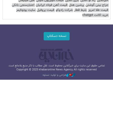
خبرآنلاین
راه نو آنلاین
بازی آنلاین
قیمت تلویزیون سونی
مبل مینیمال
جراح بینی گوشتی
پرشین هتل
قیمت آهن فولاد ایرانیان
اعتبارسنجی بانکی
قیمت طلا امروز
بلیط قطار
شرکت رادوکو
قیمت پروفیل
سایت یوتوتایمز
خرید اکانت chatgpt
نسخه دسکتاپ
تمامی حقوق این سایت برای خبرآنلاین محفوظ است. نقل مطالب با ذکر منبع بلامانع است.
Copyright © 2025 khabaronline News Agancy, All rights reserved
طراحی و تولید: نستوه