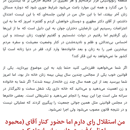
منطقه ژئوپولتیکی قرار گرفته‌ایم و هر تغییری در محیط خارجی بر ما بیشترین اثر
را می گذارد و همه این موارد باعث می‌شود شرایط جوری شود که دوباره مسائل
زنان آخر بیفتد، اما با این حال من در اولین جلسه‌ای که با این لیست اعتدال
داشتم، از آقای دکتر مطهری و دوستان خواهش کردم و گفتم:« امروز که ما به این
اعتراضات رسیدیم این نارضایتی دختران جوان به این دلیل است که ما از این‌ها
رای گرفتیم اما رفتیم در دولت نشستیم و گفتیم اولویت زنان نیستند و این
احساس بی‌عدالتی و ظلم و نادیده‌شدن در کنار وضعیت معیشت و سفره مردم
بیشترین ضرر را به زنان و بعد خانواده‌ها وارد کرد، فقر در دنیا زنانه است آیا
کشور ما نمی‌خواهد به این فکر کند؟
اگر شما می‌خواهید فقرزدایی کنید حتما باید به این موضوع بپردازید. یکی از
قوانین خوب یکی از مجالس چندین سال پیش بیمه زنان خانه دار بود، اما امروز
شما بپرسید بعد از این همه سال چند زن خانه‌دار بیمه شدند؟ اگر شما به خانواده
و زن اهمیت می‌دهید و می‌دانید که خانه داری یک شغل سخت و تاثیرگذار در
سرانه ملی است چرا این بیمه را انجام نمی‌دهید و تشریفاتی است. بعضی خانم‌ها
در مجلس قوانینی مثل همین جوانی جمعیت را پیگیری کردند که عملیاتی نیست
و در نتیجه قانون مصوب می‌شود ولی اجرا نمی‌شود.
من استقلال رای دارم اما حضور کنار آقای (محمود