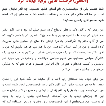
واعظی) فرصت هایی برایم ایجاد کرد
شما همسر یکی از سیاستمداران نام آشنای کشور هستید. چه قدر برایتان مهم
است در جایگاه خانم دکتر داداندیش فعالیت داشته باشید به جای آن که گفته
شود همسر آقای واعظی هستید؟
من زمانی که با آقای دکتر واعظی ازدواج کردم سنم خیلی کم بود و سن آقای دکتر
هم خیلی کم بود، ما دانشجو بودیم و با هم بزرگ شدیم. نمی‌خواهم بگویم که
من از آقای دکتر یاد نگرفته‌ام، بالاخره ایشان ۴۰ سال در سطوح عالی مدیریت
کرده است و من در کنار ایشان آموختم. این را هم می خواهم بگویم که من و
آقای دکتر سال‌هاست که در یک حزب سیاسی فعالیت می‌کنیم و هر دویمان یک
کنش‌گر سیاسی هستیم. من علوم سیاسی خوانده‌ام و بالاخره در این حوزه هم
دانشش را کسب کرده‌ام و هم در حال اجرایش هستم و هرجا هم که به مشکل
می‌خورم با ایشان مشورت می‌کنم.
من برای خودم یک استقلال رای قائلم و اگر سابقه مرا نگاه کنید این را نشان
دهد، اما به هر صورت حضور کنار آقای دکتر برایم فرصت‌هایی ایجاد شده است و
من نمی‌خواهم این موضوع را رد کنم.زندگی با ایشان و حضور در کنار ایشان ضمن
این که چیزهای زیادی به من آموخته، فرصت‌های بهتری را برایم به وجود
آورده‌است، من می‌خواهم از این فرصت‌هایم برای دختران و زنانی استفاده کنم که