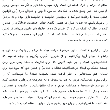
مطالبات مردم و عرف اجتماعی است وارد میدان شده‌ایم و اگر به مجلس برویم
قوانینی که اخیرا وضع شده و اشکالات اساسی، قانونی و حقوقی دارد (این قوانین
حقوق ملت را رعایت نمی‌کند و اولویتش حکومت و حکومت‌داری بوده و نه مردم)
را برمی‌گردانیم، به عنوان مثال در همین قانون جوانی جمعیت، غربالگری را ممنوع
کرده در حالی‌که کمک می‌کرد اگر خدای نکرده در خانواده‌ای مادری می‌داند فرزندش
ناقص است شرعا می‌توانست سقط کند، اما غربالگری این موضوع را متوقف کرد
که مخالف منافع خانواده‌هاست.
یکی از اولین اقدامات ما این موضوع خواهد بود، ما می‌توانیم با یک جمع قوی و
پشتوانه مردم آن‌را برگردانیم و از شورای نگهبان بگیریم و اجازه ندهیم که
هشتادوپنجی شود. یا چرا باید قانونی که برای اکثریت جامعه؛ یعنی برای زنان
جامعه مشکلاتی ایجاد می‌کند(لایحه عفاف و حجاب) و همان طور که می‌دانید برای
پسران هم تنبیه‌هایی در نظر گرفته شده تصویب شود؟ ما می‌توانیم آن را
برگردانیم و نمایندگان مردم به صورت شفاف و نه محرمانه درباره‌اش صحبت کنند
تا بتوانیم خواسته‌ها و مطالبات مردم و حرف حقوق‌دانان را بشنویم و تغییرش
دهیم و یکی از کارها حتما باید همین باشد. اگر این اقلیت رای قوی داشته باشد
یکی از کارهایش همین خواهد بود. ضمن این‌که رویکرد سیاست خارجی هم باید
نقد شود، ما نمی‌توانیم با جهان قهر باشیم و باید دراین مسئله تجدیدنظر شود.