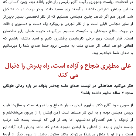
در انتخابات ریاست جمهوری رقیب آقای رئیسی رای‌های باطله بود، چون کسانی‌ که
به این چینش اعتراض داشتند و آمدند رای سفید دادند و در نهایت دولت تشکیل
شد. امروز هم اگر شاهد چنین مجلسی هستیم که از نظر تخصصی بسیار پایین‌تر
از سایر مجالس قبلی است و از نظر تجربی و رویکرد یک دست و دستوری و فقط
در جهت منافع خودشان و حکومت تصمیم می‌گیرند، نتیجه همان رای ندادنمان
است. قرار نیست روی برخی کارهایمان پافشاری کنیم و امید داشته باشیم که
اتفاقی خواهد افتاد. اگر صدای ملت به مجلس برود حتما صدای شما را میرسانیم
و صدای شما خواهیم بود.
علی مطهری شجاع و آزاده است، راه پدرش را دنبال
می کند
فکر می‌کنید هماهنگی در لیست صدای ملت چه‌قدر بتواند در بازه زمانی طولانی
مدتِ ۴ ساله تداوم داشته باشد؟
از سویی خود آقای دکتر مطهری فردی بسیار شجاع و با تجربه است و سال‌ها نایب
رییس مجلس بوده و به این کار مسلط است (من ایشان را از بیرون می‌شناختم و
از نزدیک با هم گفت‌وگو نداشتیم، اما بعد از این که لیست بسته شد مرتب
جلسه داریم و بعد از آشنایی با ایشان متوجه شدم که مانند پدرش فرد آزاده ای
است و راه او را دنبال می‌کند) می‌تواند مانند ستونی باشد. از سوی دیگر از آن‌جا