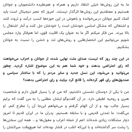
ما به این روش‌ها خیلی انتقاد داریم و همراه و هم‌عقیده دانشجویان و جوانان
هستیم و معتقدیم این روش‌ها اثرگذار نیستند. امروز که عصر دیجیتال است باید
کمک کنیم جوانان درس‌خوانده و باهوش در این حوزه‌ها کسب درآمد و ثروت کنند
و اشتغالی که مشکل اساسی خودشان است را خودشان حل کنند و آمار اشتغال را
بالا ببرند. من فکر میکنم اگر ما به عنوان یک اقلیت قوی، اما هم‌فکر وارد مجلس
شویم می‌توانیم این انحصارطلبی و روش‌های تند و خشن را نسبت به جوانان
بشکنیم.
در این چند روز که لیست صدای ملت نهایی شده، از جوانان و احزاب می‌خواهند
که رای اعتراضی بدهند و خود شما هم به این موضوع اشاره کردید. چطور
می‌توانید و می‌شود، این نسل جدید و سایر مردم را که با ساختار سیاسی و
صندوق‌های رای قهر کرده‌اند را قانع کرد بیایند و رای اعتراضی بدهند؟
من با یکی از دوستان نشستی داشتیم، که من او را بسیار قبول دارم و شخصیت
هنری و روحیه لطیفی دارد. در آن گفت‌وگو ایشان مطلبی را به من گفت که برایم
بسیار جالب بود و از آن الهام گرفتم و می‌خواهم این‌جا آن را مطرح کنم. او
می‌گفت: ما تمدنی قدیمی و با سابقه هستیم. پدران ما در ایران قدیم تا امروز
دچار مشکلات زیادی شده‌اند اعم از حمله اعراب و مغول‌ها و... همه این سختی‌ها
را پشت‌ سر گذاشته‌اند و با این‌که اغلب در فشار بوده‌اند اما هیچ‌وقت میراثشان را