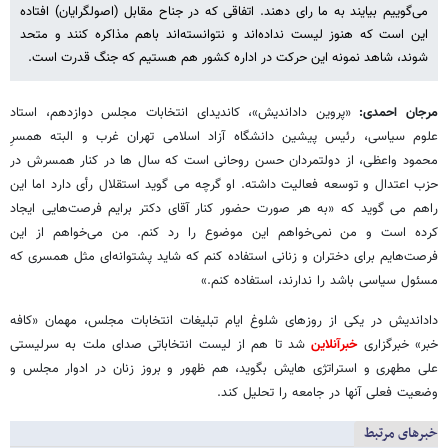
می‌گوییم بیایند به ما رای دهند. اتفاقی که در جناح مقابل (اصولگرایان) افتاده
این است که هنوز لیست نداده‌اند و نتوانسته‌اند باهم مذاکره کنند و متحد
شوند، شاهد نمونه این حرکت در اداره کشور هم هستیم که جنگ قدرت است.
مرجان احمدی:
«پروین داداندیش»، کاندیدای انتخابات مجلس دوازدهم، استاد
علوم سیاسی، رئیس پیشین دانشگاه آزاد اسلامی تهران غرب و البته همسرِ
محمود واعظی، از دولتمردان حسن روحانی است که سال ها در کنار همسرش در
حزب اعتدال و توسعه فعالیت داشته. او گرچه می گوید استقلال رأی دارد اما این
راهم می گوید که «به هر صورت حضور کنار آقای دکتر برایم فرصت‌هایی ایجاد
کرده است و من نمی‌خواهم این موضوع را رد کنم. من می‌خواهم از این
فرصت‌هایم برای دختران و زنانی استفاده کنم که شاید پشتوانه‌ای مثل همسری که
مسئول سیاسی باشد را ندارند، استفاده کنم.»
داداندیش در یکی از روزهای شلوغ ایام تبلیغات انتخابات مجلس، مهمان «کافه
خبر» خبرگزاری
خبرآنلاین
شد تا هم از لیست انتخاباتی صدای ملت به سرلیستی
علی مطهری و استراتژی هایش بگوید، هم ظهور و بروز زنان در ادوار مجلس و
وضعیت فعلی آنها در جامعه را تحلیل کند.
خبرهای مرتبط