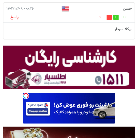
حسین
۰۸:۲۶ - ۱۴۰۲/۱۲/۰۸
پاسخ
2
10
برکلا سردار