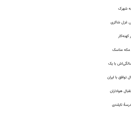
 به شهرک
ش غزل شاکری
کهنه‌کار
ر مکه مناسک
 | جشن تولد لیلا اوتادی در ۴۳ سالگی‌اش با یک
ل توافق با ایران
بال هواداران
درسۀ تایلندی