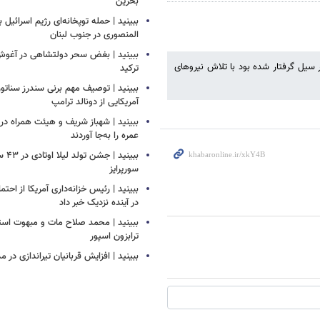
بحرین
ببینید | حمله توپخانه‌ای رژیم اسرائیل
المنصوری در جنوب لبنان
ببینید | بغض سحر دولتشاهی در آغو
ر سیل گرفتار شده بود با تلاش نیروهای
ترکید
ببینید | توصیف مهم برنی سندرز سناتور 
آمریکایی از دونالد ترامپ
ببینید | شهباز شریف و هیئت همراه د
عمره را به‌جا آوردند
ببینید
سورپرایز
ببینید | رئیس خزانه‌داری آمریکا از احتما
در آینده نزدیک خبر داد
ببینید | محمد صلاح مات و مبهوت استق
ترابزون اسپور
ببینید | افزایش قربانیان تیراندازی در م