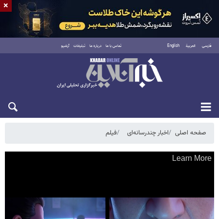
×
فارسی
العربية
English
تماس با ما
درباره ما
تبلیغات
آرشیو
پنجشنبه ۱۵ مرداد ۱۴۰۵
صفحه اصلی
اخبار چندرسانه‌ای
فیلم