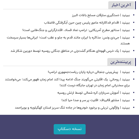
آخرین اخبار
ببینید | دستگیری سارقان مسلح باغات البرز
ببینید | اقدام فداکارانه مامور پلیس چین حین آبگرفتگی فاضلاب
ببینید | سناتور مطرح آمریکایی: ترامپ نماد فساد، اقتدارگرایی و جنگ‌طلبی است!
ببینید | جی‌دی ونس: مذاکره با ایران مانند قدم به جلو و عقب است؛ ایرانی‌ها بسیار سرسخت
هستند
ببینید | یک خرس قهوه‌ای هنگام گشت‌زنی در مناطق جنگلی روسیه توسط دوربین شکار شد
پربیننده‌ترین
ببینید | ‏ پیش‌بینی جنجالی درباره پایان ریاست‌جمهوری ترامپ!
ببینید | روحانی: یک اقلیتی می‌گویند جنگ ادامه پیدا کند امام زمان ظهور می‌کند؛ می‌خواستند
برای سخنرانی امام زمان در تهران جایگاه درست کنند!
ببینید | آموزش سربازان کره شمالی توسط ارتش روسیه
ببینید | مشاور قالیباف: اقلیت پر سر و صدا حیا کند!
ببینید | واژگونی تریلی و برخورد خودروها در جاده تنگ سریز استان کهگیلویه و بویراحمد
نسخه دسکتاپ