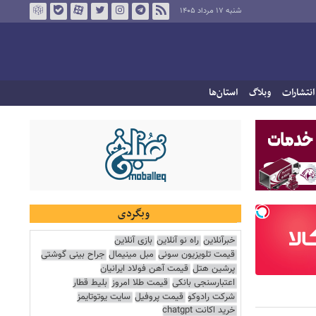
شنبه ۱۷ مرداد ۱۴۰۵
انتشارات
وبلاگ
استان‌ها
وبگردی
خبرآنلاین
راه نو آنلاین
بازی آنلاین
قیمت تلویزیون سونی
مبل مینیمال
جراح بینی گوشتی
پرشین هتل
قیمت آهن فولاد ایرانیان
اعتبارسنجی بانکی
قیمت طلا امروز
بلیط قطار
شرکت رادوکو
قیمت پروفیل
سایت یوتوتایمز
خرید اکانت chatgpt