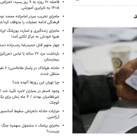
فاصله ۲۰ روزه به ۹ روز رسید؛
۱۴۰۵ به نابرابری آموزشی
د
ماجرای تخریب سردر امامزاده محمد نوش 
فرهنگی ادامه عملیات را متوقف کرد/
ماجرای زنده‌گیری و اسارت یوزپلنگ ایرا
هیوا خودش به مرکز تکثیر آمد!
چهار متهم قتل حمیدرضا رجب‌زاده دست
بازداشت مرد ۲۲ ساله با لباس «
بیمارستان
حادثه هولن
منتقل شدند
چرا تهران این روزها آلوده شد؟
وجود فسفر در بمباران لامرد تأیید شد 
غیرنظامیان بودند / ۴ ماه زم
کوچک
جزئیات حادثه دلخراش سقوط آسانسور 
آرژانتین
ماجرای پیامک « مشمول سهمیه جنگ 
چیست؟