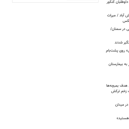
 اعتراض داوطلبان کنکور
‌آباد / میراث
عکس
نی در سمنان/
گیر شدند
عزرائیل» روی پشت‌بام
اک در پاساژ علاءالدین؛ ۶ نفر به بیمارستان
/ هدف بمبچه‌ها
ان برای یک زخم ترکش
در میدان
هستید»