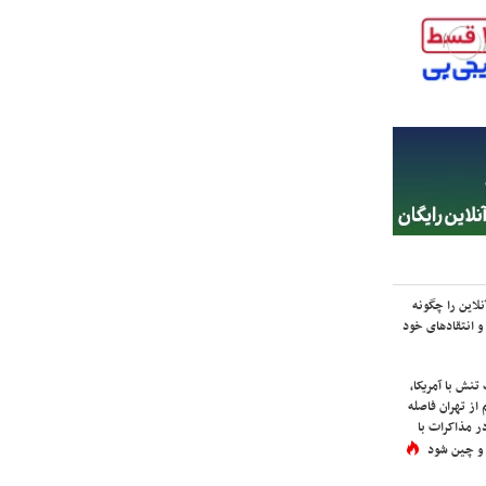
لاین را چگونه
و انتقادهای خود
نش با آمریکا،
از تهران فاصله
در مذاکرات با
 و چین شود