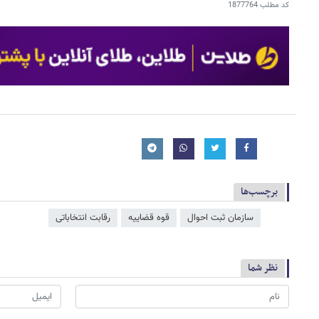
کد مطلب
1877764
برچسب‌ها
سازمان ثبت احوال
قوه قضاییه
رقابت انتخاباتی
نظر شما