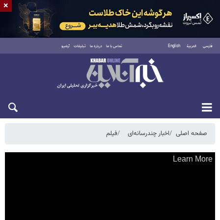
×
فارسی
العربية
English
تماس با ما
درباره ما
تبلیغات
آرشیو
یکشنبه ۱۸ مرداد ۱۴۰۵
صفحه اصلی
اخبار چندرسانه‌ای
فیلم