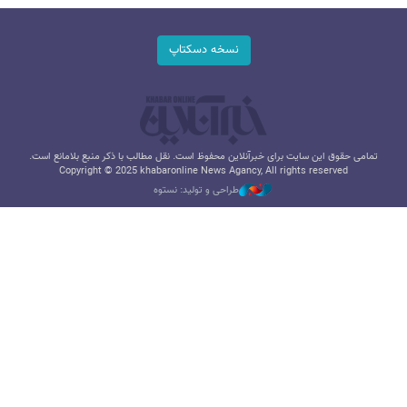
نسخه دسکتاپ
تمامی حقوق این سایت برای خبرآنلاین محفوظ است. نقل مطالب با ذکر منبع بلامانع است.
Copyright © 2025 khabaronline News Agancy, All rights reserved
طراحی و تولید: نستوه