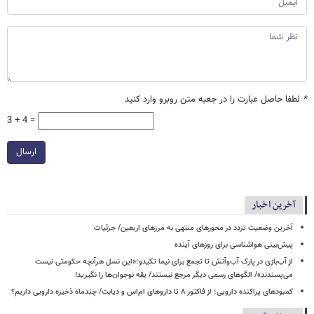
*
لطفا حاصل عبارت را در جعبه متن روبرو وارد کنید
3 + 4 =
ارسال
آخرین اخبار
آخرین وضعیت تردد در محورهای منتهی به مرزهای اربعین/ جزئیات
پیش‌بینی هواشناسی برای روزهای آینده
از آب‌بازی در پارک آب‌وآتش تا تجمع برای نیما تکیدو؛«این نسل هرآنچه حکومتی نیست
می‌پسندند»/ الگوهای رسمی دیگر مرجع نیستند/ یقه نوجوان‌ها را نگیرید!
کمبودهای پراکنده دارویی؛ از فاکتور ۸ تا داروهای ام‌اس و دیابت/ چندماه ذخیره دارویی داریم؟