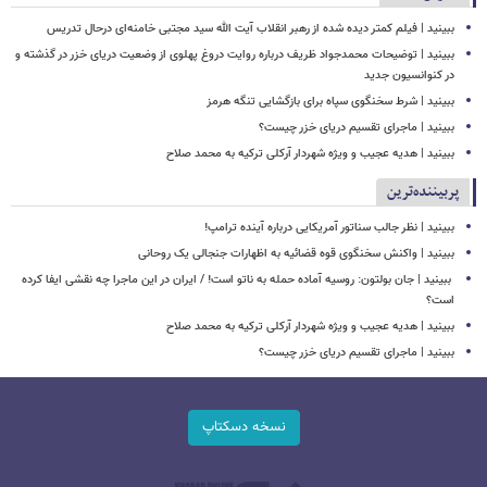
ببینید | فیلم کمتر دیده شده از رهبر انقلاب آیت الله سید مجتبی خامنه‌ای درحال تدریس
ببینید | توضیحات محمدجواد ظریف درباره روایت دروغ پهلوی از وضعیت دریای خزر در گذشته و
در کنوانسیون جدید
ببینید | شرط سخنگوی سپاه برای بازگشایی تنگه هرمز
ببینید | ماجرای تقسیم دریای خزر چیست؟
ببینید | هدیه عجیب و ویژه شهردار آرکلی ترکیه به محمد صلاح
پربیننده‌ترین
ببینید | نظر جالب سناتور آمریکایی درباره آینده ترامپ!
ببینید | واکنش سخنگوی قوه قضائیه به اظهارات جنجالی یک روحانی
‏ ببینید | جان بولتون: روسیه آماده حمله به ناتو است! / ایران در این ماجرا چه نقشی ایفا کرده
است؟
ببینید | هدیه عجیب و ویژه شهردار آرکلی ترکیه به محمد صلاح
ببینید | ماجرای تقسیم دریای خزر چیست؟
نسخه دسکتاپ