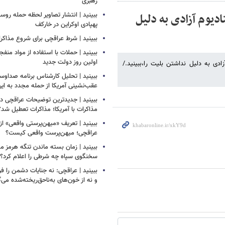
رهبری
ادیوم آزادی به دلیل
ببینید | انتشار تصاویر لحظه حمله روسی
پهپادی اوکراین در خارکف
ببینید | شرط عراقچی برای شروع مذاکرات
ببینید | حملات با استفاده از مواد منفجر
اولین روز دولت جدید
ادی به دلیل نداشتن بلیت را،ببینید./
ببینید | تحلیل کارشناس برنامه صداوسی
عقب‌نشینی آمریکا از حمله مجدد به ایر
ببینید | جدیدترین توضیحات عراقچی درب
مذاکرات با آمریکا؛ مذاکرات تعطیل شد؟
ببینید | تعریف «میهن‌پرستی واقعی» از
عراقچی؛ میهن‌پرست واقعی کیست؟
ببینید | زمان بسته ماندن تنگه هرم
سخنگوی سپاه چه شرطی را اعلام کرد؟
ببینید | عراقچی: نه جنایات دشمن را ف
و نه از خون‌های به‌ناحق‌ریخته‌شده می‌