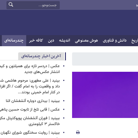
و
ریخ
دانش و فناوری
هوش مصنوعی
اندیشه
دین
کافه خبر
چندرسانه‌ای
آخرین اخبار چندرسانه‌ای
عکس | دردسر تازه برای همیلتون و کیم 
انتشار عکس‌های جدید
بینید | علی مطهری: مرحوم هاشمی ش
داد و واقعیت را به امام گفت / اگر اف
در کنار امام خمینی بودند...
ببینید | بیداری دوباره آتشفشان اتنا
عکس | قابی تلخ از تابوت حسین پناهی
ببینید | فوران آتشفشان پوپوکتپتل مک
خاکستر ۳ کیلومتری
ببینید | روایت سخنگوی شورای نگهبان 