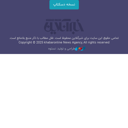
نسخه دسکتاپ
تمامی حقوق این سایت برای خبرآنلاین محفوظ است. نقل مطالب با ذکر منبع بلامانع است.
Copyright © 2025 khabaronline News Agancy, All rights reserved
طراحی و تولید: نستوه