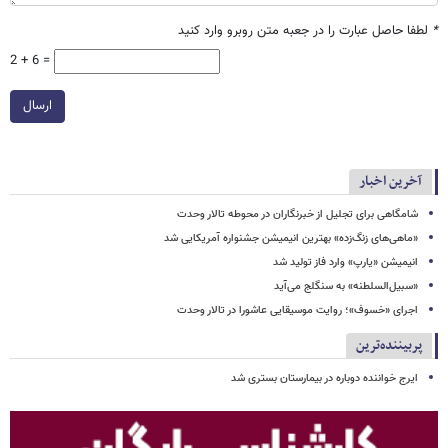
*
لطفا حاصل عبارت را در جعبه متن روبرو وارد کنید
2 + 6 =
ارسال
آخرین اخبار
شامگاهی برای تجلیل از خبرنگاران در محوطه تالار وحدت
«ماهی‌های زنگ‌زده» بهترین انیمیشن جشنواره آمریکایی شد
انیمیشن «یارپ» وارد فاز تولید شد
«سبیل‌السلطنه» به سنگلج می‌آید
اجرای «خسوف»؛ روایت موسیقایی عاشورا در تالار وحدت
پربیننده‌ترین
ایرج خواننده دوباره در بیمارستان بستری شد