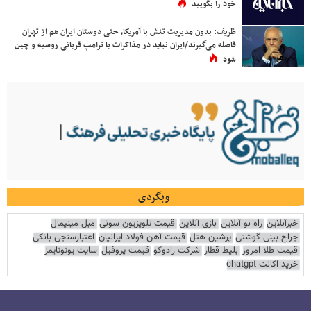
خود را بگویید
ظریف: بدون مدیریت تنش با آمریکا، حتی دوستان ایران هم از تهران
فاصله می‌گیرند/ایران نباید در مذاکرات با ترامپ قربانی روسیه و چین
شود
وبگردی
خبرآنلاین
راه نو آنلاین
بازی آنلاین
قیمت تلویزیون سونی
مبل مینیمال
جراح بینی گوشتی
پرشین هتل
قیمت آهن فولاد ایرانیان
اعتبارسنجی بانکی
قیمت طلا امروز
بلیط قطار
شرکت رادوکو
قیمت پروفیل
سایت یوتوتایمز
خرید اکانت chatgpt