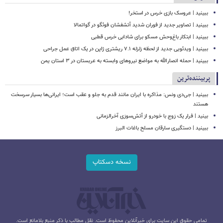
ببینید | عروسک بازی خرس در استخر!
ببینید | تصاویر جدید از فوران شدید آتشفشان فوئگو در گواتمالا
ببینید | ابتکار باغ‌وحش مسکو برای شادابی خرس قطبی
ببینید | ویدئویی جدید از لحظه زلزله ۷.۱ ریشتری ژاپن در یک اتاق عمل جراحی
ببینید | حمله انصارالله به مواضع نیروهای وابسته به عربستان در ۳ استان یمن
پربیننده‌ترین
ببینید | جی‌دی ونس: مذاکره با ایران مانند قدم به جلو و عقب است؛ ایرانی‌ها بسیار سرسخت
هستند
بینید | فرار یک زوج با خودرو از آتش‌سوزی آخرالزمانی
ببینید | دستگیری سارقان مسلح باغات البرز
نسخه دسکتاپ
تمامی حقوق این سایت برای خبرآنلاین محفوظ است. نقل مطالب با ذکر منبع بلامانع است.