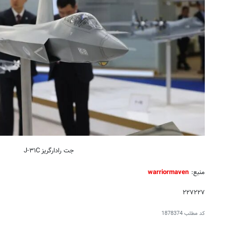
جت رادارگریز J-۳۱C
منبع:
warriormaven
۲۲۷۲۲۷
کد مطلب
1878374