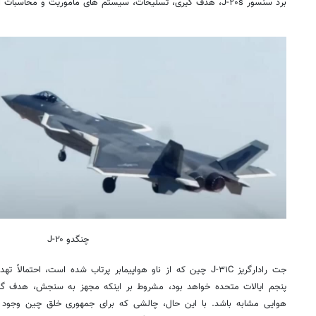
برد سنسور J-۲۰s، هدف گیری، تسلیحات، سیستم های ماموریت و محاسبات آن.
چنگدو J-۲۰
جت رادارگریز J-۳۱C چین که از ناو هواپیمابر پرتاب شده است، احتم
پنجم ایالات متحده خواهد بود، مشروط بر اینکه مجهز به سنجش، هدف گیر
هوایی مشابه باشد. با این حال، چالشی که برای جمهوری خلق چین وج