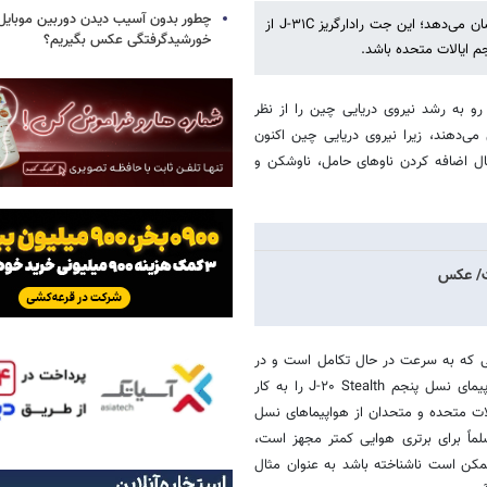
چطور بدون آسیب دیدن دوربین موبایل 
چین نسل پنجم جت رادارگریز J-۳۱ را به رقیب خود، F-۳۵ ایالات متحده، نشان می‌دهد؛ این جت رادارگریز J-۳۱C از
خورشیدگرفتگی عکس بگیریم؟
م ایالات متحده باشد.
 رو به رشد نیروی دریایی چین را از نظر
ی‌دهند، زیرا نیروی دریایی چین اکنون
ال اضافه کردن ناوهای حامل، ناوشکن و
فت/ عکس
ویی که به سرعت در حال تکامل است و در
تلاشی آشکار برای رقابت، در حال پیشرفت است. PRC کمی بیش از ۱۰۰ هواپیمای نسل پنجم J-۲۰ Stealth را به کار
 یکپارچه ایالات متحده و متحدان از هواپیماهای نسل
زمین پرتاب می‌شود و مسلماً برای برتری هوایی کمتر مجهز است،
ممکن است ناشناخته باشد به عنوان مثال