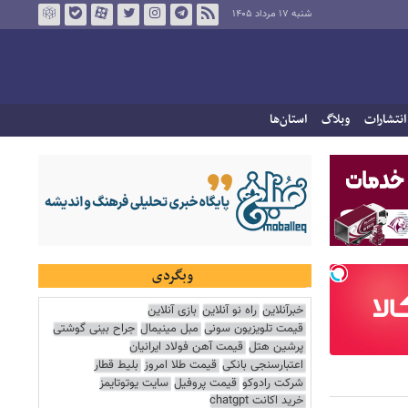
شنبه ۱۷ مرداد ۱۴۰۵
انتشارات
وبلاگ
استان‌ها
وبگردی
خبرآنلاین
راه نو آنلاین
بازی آنلاین
قیمت تلویزیون سونی
مبل مینیمال
جراح بینی گوشتی
پرشین هتل
قیمت آهن فولاد ایرانیان
اعتبارسنجی بانکی
قیمت طلا امروز
بلیط قطار
شرکت رادوکو
قیمت پروفیل
سایت یوتوتایمز
خرید اکانت chatgpt