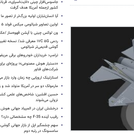
کشور ازجمله آمریکا هدف گرفت
آیا انسان‌تباران اولیه بزرگ‌تر از تصور ما
اولین تصاویر شیائومی میکس فولد ۵ منتشر شد
ون لوکس چینی با آپشن قهوه‌ساز /ع
ردمی ۱۷C ۵G معرفی شد/ نسخه تغ
گوشی قدیمی‌تر شیائومی
ترامپ: خریداران خودروهای برقی مریض و
«دستیار هوش مصنوعی»؛ پروژه‌ای برا
شرکت‌های فناور
استارلینک اروپایی چه زمان وارد بازار م
مارمولک دو سر در آمریکا متولد شد و ز
حسین افشین: شاخص‌های علمی کشور 
نزولی می‌شوند
درخشش ایران در المپیاد جهانی هوش
رقیب آینده F-35 چه مشخصاتی دارد؟
سهم چشمگیر اپل از بازار جهانی گوشی‌ه
سامسونگ در رتبه دوم