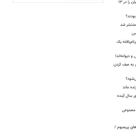
جاسوس‌افزار چینی «لایت‌اسپای»، قربانیان را در ۱۳
 بودند؟
کس
ییرنام‌یافته یک
 دیوانه‌اند!
ی به صف کردن
ی‌شود؟
نده ماند
سال آینده
 مصنوعی
ای پریمیوم /