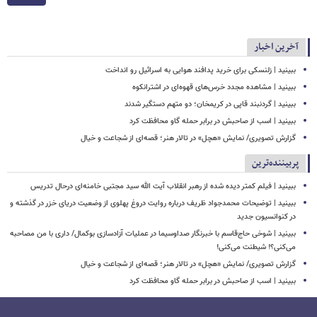
آخرین اخبار
ببینید | زلنسکی برای خرید پدافند هوایی به اسرائیل رو انداخت
ببینید | مشاهده مجدد خرس‌های قهوه‌ای در اشترانکوه
ببینید | گردنبند قاپی در کریمخان؛ دو متهم دستگیر شدند
ببینید | اسب از صاحبش در برابر حمله گاو محافظت کرد
گزارش تصویری/ نمایش «هچل» در تالار هنر؛ قصه‌ای از شجاعت و خیال
پربیننده‌ترین
ببینید | فیلم کمتر دیده شده از رهبر انقلاب آیت الله سید مجتبی خامنه‌ای درحال تدریس
ببینید | توضیحات محمدجواد ظریف درباره روایت دروغ پهلوی از وضعیت دریای خزر در گذشته و
در کنوانسیون جدید
ببینید | شوخی حاج‌قاسم با خبرنگار صداوسیما در عملیات آزادسازی بوکمال/ داری با من مصاحبه‌
می‌کنی؟! شیطنت می‌کنی!
گزارش تصویری/ نمایش «هچل» در تالار هنر؛ قصه‌ای از شجاعت و خیال
ببینید | اسب از صاحبش در برابر حمله گاو محافظت کرد