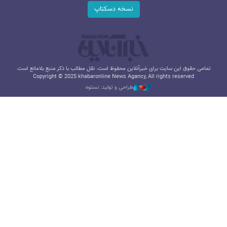
نسخه دسکتاپ
تمامی حقوق این سایت برای خبرآنلاین محفوظ است. نقل مطالب با ذکر منبع بلامانع است.
Copyright © 2025 khabaronline News Agancy, All rights reserved
طراحی و تولید: نستوه