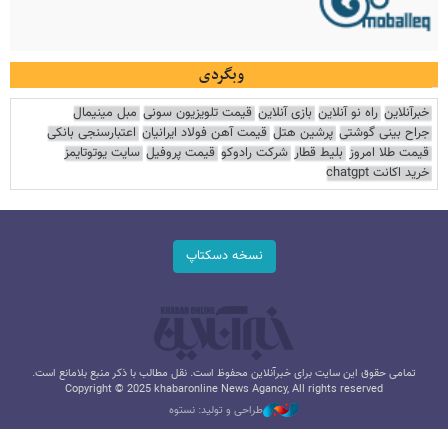
وبگردی
خبرآنلاین
راه نو آنلاین
بازی آنلاین
قیمت تلویزیون سونی
مبل مینیمال
جراح بینی گوشتی
پرشین هتل
قیمت آهن فولاد ایرانیان
اعتبارسنجی بانکی
قیمت طلا امروز
بلیط قطار
شرکت رادوکو
قیمت پروفیل
سایت یوتوتایمز
خرید اکانت chatgpt
نسخه دسکتاپ
تمامی حقوق این سایت برای خبرآنلاین محفوظ است. نقل مطالب با ذکر منبع بلامانع است.
Copyright © 2025 khabaronline News Agancy, All rights reserved
طراحی و تولید: نستوه