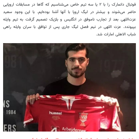
فوتبال دانمارک را با ۲ یا سه تیم خاص می‌شناسیم که گاها در مسابقات اروپایی
حاضر می‌شوند و بیشتر در لیگ اروپا با آنها آشنا بوده‌ایم. با این وجود سعید
عزت‌اللهی بعد از تجارب ناموفق در انگلیس و بلژیک تصمیم گرفت به تیم وایله
بپیوندد. عزت اللهی در نیم فصل لیگ جاری پس از توافق با سران وایله راهی
شباب الاهلی امارات شد.