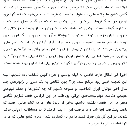
تفاوت نسبت به سال های نه چندان دور فوتبال ایران این است که مقصد های
فوتبالیست های ایرانی دیگر کشورهایی مانند آلمان و لیگ‌های همسطح آن نیست.
گاهی کشورها و تیم‌هایی به عنوان مقصد لژیونرها شنیده می‌شود که نام آنها برای
اولین بار به گوش‌مان می‌خورد. این روندی است که در 5، 6 سال اخیر شدت
بیشتری گرفته است. روندی که علاقه شدید کی‌روش به لژیونرها و بازیکنانی که
خارج از ایران بازی می‌کردند به نوعی شروع‌کننده آن بود. خروج از لیگ ایران بدون
توجه به نام مقصد تضمین خوبی بود برای قرار گرفتن در لیست تیم ملی.
پیش‌بینی می‌شد که با رفتن کی‌روش از این عطش برای رفتن به لیگ‌های عجیب
و غریب کم شود اما این بار کاهش ارزش پول ایران و علاقه برای داشتن درآمد به
دلار و یورو و هر پول خارجی دیگری انگیزه جدیدی برای ادامه این روند شده است.
اخیرا خبر انتقال عارف غلامی به لیگ بوسنی و هرزه گوین شگفت زده شدیم. البته
این تعجب خیلی زود مرتفع شد. چرا؟ چون نگاهی به یک سری از لژیونرهای چند
سال اخیر فوتبال ایران انداختیم و متوجه شدیم که چه کشورها و بعضا تیم‌های
عجیبی مقاصد فوتبالیست‌های ایرانی بوده‌اند. در این گزارش قصد نداریم نگاهی
منفی به این قضیه داشته باشیم. برخی از لژیونرهای ما به کشورهایی رفتند که
باعث پیشرفت آنها شد و یا فرصت این را پیدا کردند تا در مسابقات اروپایی حاضر
شوند. در این گزارش صرفا قصد داریم به گسترده شدن دایره کشورهایی که ما در
آنها نماینده داریم؛ بپردازیم.