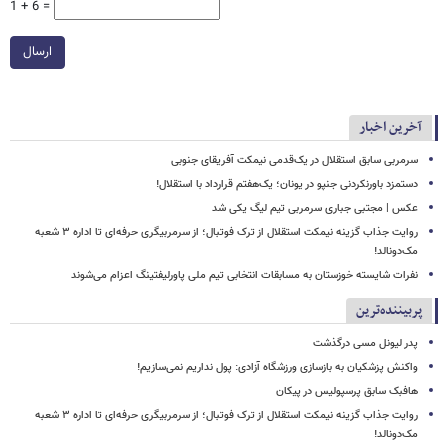
1 + 6 =
ارسال
آخرین اخبار
سرمربی سابق استقلال در یک‌قدمی نیمکت آفریقای جنوبی
دستمزد باورنکردنی جنپو در یونان؛ یک‌هفتم قرارداد با استقلال!
عکس | مجتبی جباری سرمربی تیم لیگ یکی شد
روایت جذاب گزینه نیمکت استقلال از ترک فوتبال؛ از سرمربیگری حرفه‌ای تا اداره ۳ شعبه
مک‌دونالد!
نفرات شایسته خوزستان به مسابقات انتخابی تیم ملی پاورلیفتینگ اعزام می‌شوند
پربیننده‌ترین
پدر لیونل مسی درگذشت
واکنش پزشکیان به بازسازی ورزشگاه آزادی: پول نداریم نمی‌سازیم!
هافبک سابق پرسپولیس در پیکان
روایت جذاب گزینه نیمکت استقلال از ترک فوتبال؛ از سرمربیگری حرفه‌ای تا اداره ۳ شعبه
مک‌دونالد!