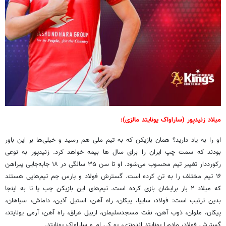
میلاد زنیدپور (ساراواک یونایتد مالزی):
او را به یاد دارید؟ همان بازیکن که به تیم ملی هم رسید و خیلی‌ها بر این باور
بودند که سمت چپ ایران را برای سال ها بیمه خواهد کرد. زنیدپور به نوعی
رکورددار تغییر تیم محسوب می‌شود. او تا سن ۳۵ سالگی در ۱۸ جابه‌جایی پیراهن
۱۶ تیم مختلف را به تن کرده است. گسترش فولاد و پارس جم تیم‌هایی هستند
که میلاد ۲ بار برایشان بازی کرده است. تیم‌های این بازیکن چپ پا تا به اینجا
بدین ترتیب است: فولاد، سایپا، پیکان، راه آهن، استیل آذین، داماش، سپاهان،
پیکان، ملوان، ذوب آهن، نفت مسجدسلیمان، اربیل عراق، راه آهن، آرمی یونایتد،
گسترش فولاد، مادورا یونایتد اندونزی، یو کی ام و ساراواک یونایتد.