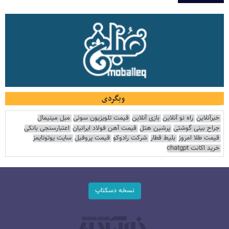
وبگردی
خبرآنلاین
راه نو آنلاین
بازی آنلاین
قیمت تلویزیون سونی
مبل مینیمال
جراح بینی گوشتی
پرشین هتل
قیمت آهن فولاد ایرانیان
اعتبارسنجی بانکی
قیمت طلا امروز
بلیط قطار
شرکت رادوکو
قیمت پروفیل
سایت یوتوتایمز
خرید اکانت chatgpt
نسخه دسکتاپ