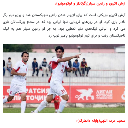
آرش اکبری و رادین سیار(رگَرتاداز و لوکوموتیو):
آرش اکبری بازیکنی است که برای لژیونر شدن راهی تاجیکستان شد و برای تیم رگَر
تاداز بازی کرد. او در روزهای کرونایی تنها ایرانی بود که در سطح بزرگسالان بازی
می کرد و الباقی لیگ‌های دنیا تعطیل بود. به جز او رادین سیار هم به لیگ
تاجیکستان رفت و برای تیم لوکوموتیو پامیر توپ زد.
سعید عزت اللهی(وایله دانمارک):