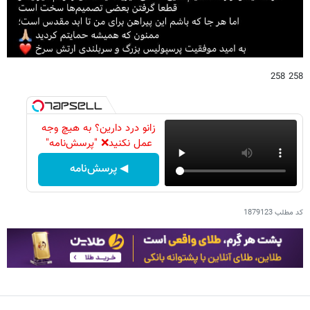
258 258
زانو درد دارین؟ به هیچ وجه
عمل نکنید❌ "پرسش‌نامه"
◀ پرسش‌نامه
کد مطلب
1879123