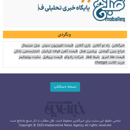
وبگردی
خبرآنلاین
راه نو آنلاین
بازی آنلاین
قیمت تلویزیون سونی
مبل مینیمال
جراح بینی گوشتی
پرشین هتل
قیمت آهن فولاد ایرانیان
اعتبارسنجی بانکی
قیمت طلا امروز
بلیط قطار
شرکت رادوکو
قیمت پروفیل
سایت یوتوتایمز
خرید اکانت chatgpt
نسخه دسکتاپ
تمامی حقوق این سایت برای خبرآنلاین محفوظ است. نقل مطالب با ذکر منبع بلامانع است.
Copyright © 2025 khabaronline News Agancy, All rights reserved