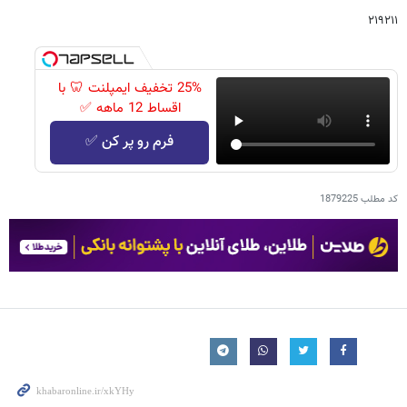
۲۱۹۲۱۱
25% تخفیف ایمپلنت 🦷 با
اقساط 12 ماهه ✅
فرم رو پر کن ✅
کد مطلب
1879225