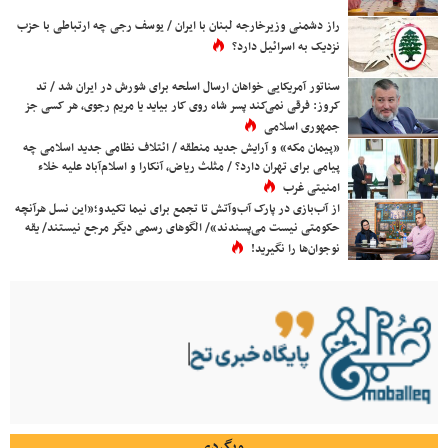
راز دشمنی وزیرخارجه لبنان با ایران / یوسف رجی چه ارتباطی با حزب
نزدیک به اسرائیل دارد؟
سناتور آمریکایی خواهان ارسال اسلحه برای شورش در ایران شد / تد
کروز: فرقی نمی‌کند پسر شاه روی کار بیاید یا مریم رجوی، هر کسی جز
جمهوری اسلامی
«پیمان مکه» و آرایش جدید منطقه / ائتلاف نظامی جدید اسلامی چه
پیامی برای تهران دارد؟ / مثلث ریاض، آنکارا و اسلام‌آباد علیه خلاء
امنیتی غرب
از آب‌بازی در پارک آب‌وآتش تا تجمع برای نیما تکیدو؛«این نسل هرآنچه
حکومتی نیست می‌پسندند»/ الگوهای رسمی دیگر مرجع نیستند/ یقه
نوجوان‌ها را نگیرید!
وبگردی