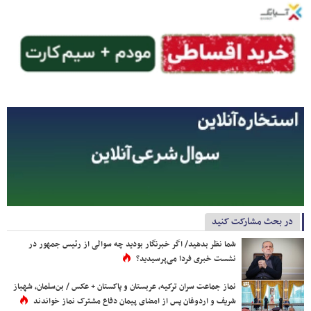
در بحث مشارکت کنید
شما نظر بدهید/ اگر خبرنگار بودید چه سوالی از رئیس جمهور در
نشست خبری فردا می‌پرسیدید؟
نماز جماعت سران ترکیه، عربستان و پاکستان + عکس / بن‌سلمان، شهباز
شریف و اردوغان پس از امضای پیمان دفاع مشترک نماز خواندند