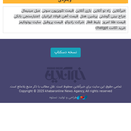
خبرآنلاین
راه نو آنلاین
بازی آنلاین
قیمت تلویزیون سونی
مبل مینیمال
جراح بینی گوشتی
پرشین هتل
قیمت آهن فولاد ایرانیان
اعتبارسنجی بانکی
قیمت طلا امروز
بلیط قطار
شرکت رادوکو
قیمت پروفیل
سایت یوتوتایمز
خرید اکانت chatgpt
نسخه دسکتاپ
تمامی حقوق این سایت برای خبرآنلاین محفوظ است. نقل مطالب با ذکر منبع بلامانع است.
Copyright © 2025 khabaronline News Agancy, All rights reserved
طراحی و تولید: نستوه