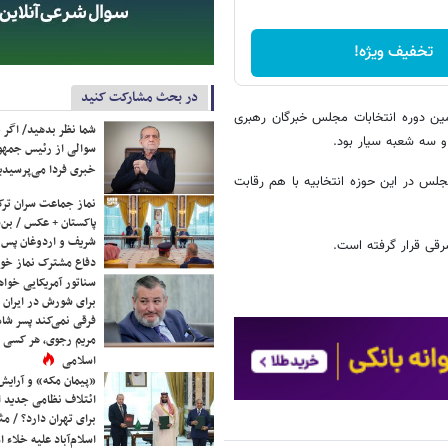
تخفیف ویژه!
در بحث مشارکت کنید
ین دوره انتخابات مجلس خبرگان رهبری
شما نظر بدهید/ اگر خ
سوالی از رئیس جمه
خبری فردا می‌پرسیدی
س در این حوزه انتخابیه با هم رقابت
نماز جماعت سران ترک
پاکستان + عکس / بن‌س
شریف و اردوغان پس ا
دفاع مشترک نماز خوا
سناتور آمریکایی خواه
برای شورش در ایران 
فرقی نمی‌کند پسر شاه 
مریم رجوی، هر کسی 
اسلامی
«پیمان مکه» و آرایش
ائتلاف نظامی جدید 
برای تهران دارد؟ / مث
اسلام‌آباد علیه خلاء