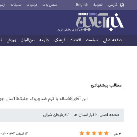
فارسی
العربية
English
تماس با ما
درباره ما
تبلیغات
آرشی
صفحه اصلی
سیاست
اقتصاد
فرهنگ
جامعه
بین‌الملل
ورزش
تا
مطالب پیشنهادی
این آقای58ساله با کرم ضدچروک جلبک10سال جوان شد(سفارش با تخفیف)
صفحه اصلی
اخبار استان ها
آذربایجان شرقی
۱۲ اسفند ۱۴۰۲ - ۱۰:۲۰
۳ نفر