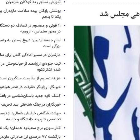
آموزش نساجی به کودکان مازندران
پوشش رایگان بیمه سلامت مازندران ب
راهی مجلس شد
یکم تا پنجم
۱۱ فوتی و مصدوم در تصادف دو دستگاه 
در محور سلماس - ارومیه
امام جمعه اردبیل: دروغ بستن به رهبر
بزرگی است
مازندران در مسیر آمادگی کامل برای س
ثبت جلوه‌ای ارزشمند از حیات‌وحش در
شده اشترانکوه
هزینه تسلیم از مقاومت سنگین‌تر است
خبرنگار، روایتگر حقیقت در عصر هیاهوی
کشف لایه جدید باستان‌شناسی در باغش
خبرنگاران در جنگ شناختی سد تحریف 
جهاددانشگاهی خراسان شمالی؛ از توس
تخصصی تا پیوند دانشگاه و جامعه
آتش‌سوزی برج سعیدیه همدان/ یک نف
بازگشت ۷۷ درصدی ارز صادراتی مازندران