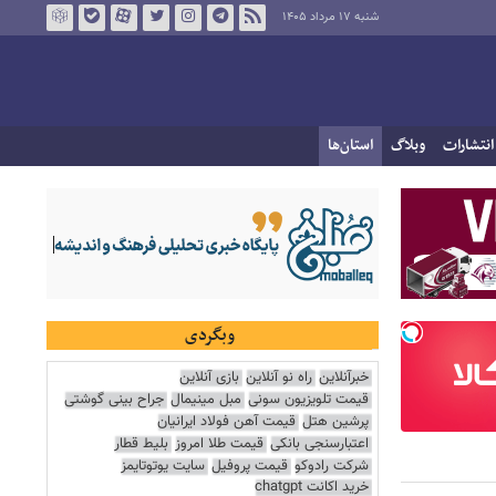
شنبه ۱۷ مرداد ۱۴۰۵
انتشارات
وبلاگ
استان‌ها
وبگردی
خبرآنلاین
راه نو آنلاین
بازی آنلاین
قیمت تلویزیون سونی
مبل مینیمال
جراح بینی گوشتی
پرشین هتل
قیمت آهن فولاد ایرانیان
اعتبارسنجی بانکی
قیمت طلا امروز
بلیط قطار
شرکت رادوکو
قیمت پروفیل
سایت یوتوتایمز
خرید اکانت chatgpt