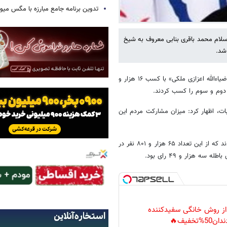
تدوین برنامه جامع مبارزه با مگس میوه
لاسلام محمد باقری بنابی معروف به شیخ
از تبریز، «رضا لعلی» به ایرنا گفت: از این حوزه انتخابیه «ضیاءالله اعزازی ملکی» با کسب ۱۶ هزار و
ه از انتخابات، اظهار کرد: میزان مشارکت مردم این
فرماندار بناب گفت: در این شهرستان ۱۰۴ هزار و ۹۰۶ نفر واجد شرایط رای بودند که از این تعداد ۶۵ هزار و ۸۰۱ نفر در
 از روش خانگی سفیدکننده
دان50%تخفیف🔥