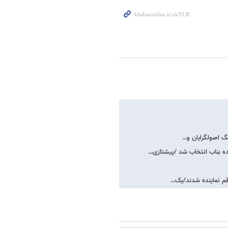
نگ اصولگرایان و…
ه بناب انتخاب شد /پیشتازی…
 قم نماینده شدند/یک…