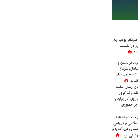
برنگار بودید چه
ور در نشست
د؟
یه، عربستان و
لمان، شهباز
ز امضای پیمان
ندند
ان ارسال اسلحه
شد / تد کروز:
روی کار بیاید یا
جز جمهوری
 جدید منطقه /
اسلامی چه پیامی
لث ریاض، آنکارا و
 امنیتی غرب