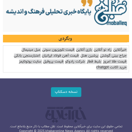
وبگردی
خبرآنلاین
راه نو آنلاین
بازی آنلاین
قیمت تلویزیون سونی
مبل مینیمال
جراح بینی گوشتی
پرشین هتل
قیمت آهن فولاد ایرانیان
اعتبارسنجی بانکی
قیمت طلا امروز
بلیط قطار
شرکت رادوکو
قیمت پروفیل
سایت یوتوتایمز
خرید اکانت chatgpt
نسخه دسکتاپ
تمامی حقوق این سایت برای خبرآنلاین محفوظ است. نقل مطالب با ذکر منبع بلامانع است.
Copyright © 2025 khabaronline News Agancy, All rights reserved