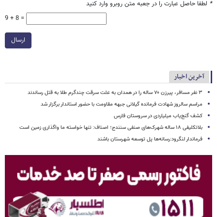
*
لطفا حاصل عبارت را در جعبه متن روبرو وارد کنید
9 + 8 =
ارسال
آخرین اخبار
۳ نفر مسافر، پیرزن ۷۰ ساله را در همدان به علت سرقت چندگرم طلا به قتل رساندند
مراسم سالروز شهادت فرمانده گیلانی جبهه مقاومت با حضور استاندار برگزار شد
کشف گنج‌یاب میلیاردی در سروستان فارس
بلاتکلیفی ۱۸ ساله شهرک‌های صنفی سنندج؛ اصناف: تنها خواسته ما واگذاری زمین است
فرماندار لنگرود:رسانه‌ها پل توسعه شهرستان باشند