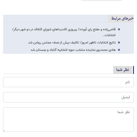
خبرهای مرتبط
قاضی‌زاده و مفتح رای آوردند/ پیروزی کاندیداهای شورای ائتلاف در دو شهر دیگر/
انتخابات…
نتایج انتخابات تاظهر امروز/ تکلیف بیش از نصف مجلس روشن شد
هادی محمدپور نماینده منتخب حوزه انتخابیه گناباد و بجستان شد
نظر شما